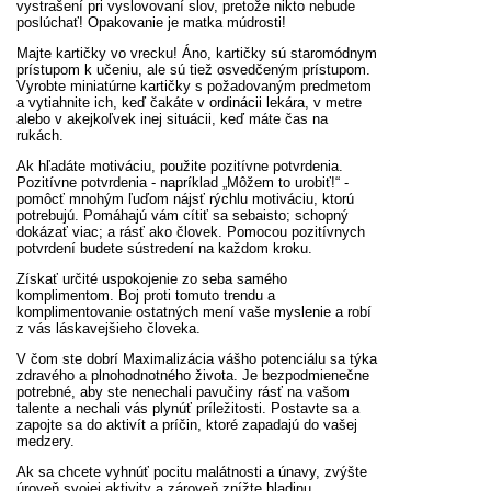
vystrašení pri vyslovovaní slov, pretože nikto nebude
poslúchať! Opakovanie je matka múdrosti!
Majte kartičky vo vrecku! Áno, kartičky sú staromódnym
prístupom k učeniu, ale sú tiež osvedčeným prístupom.
Vyrobte miniatúrne kartičky s požadovaným predmetom
a vytiahnite ich, keď čakáte v ordinácii lekára, v metre
alebo v akejkoľvek inej situácii, keď máte čas na
rukách.
Ak hľadáte motiváciu, použite pozitívne potvrdenia.
Pozitívne potvrdenia - napríklad „Môžem to urobiť!“ -
pomôcť mnohým ľuďom nájsť rýchlu motiváciu, ktorú
potrebujú. Pomáhajú vám cítiť sa sebaisto; schopný
dokázať viac; a rásť ako človek. Pomocou pozitívnych
potvrdení budete sústredení na každom kroku.
Získať určité uspokojenie zo seba samého
komplimentom. Boj proti tomuto trendu a
komplimentovanie ostatných mení vaše myslenie a robí
z vás láskavejšieho človeka.
V čom ste dobrí Maximalizácia vášho potenciálu sa týka
zdravého a plnohodnotného života. Je bezpodmienečne
potrebné, aby ste nenechali pavučiny rásť na vašom
talente a nechali vás plynúť príležitosti. Postavte sa a
zapojte sa do aktivít a príčin, ktoré zapadajú do vašej
medzery.
Ak sa chcete vyhnúť pocitu malátnosti a únavy, zvýšte
úroveň svojej aktivity a zároveň znížte hladinu