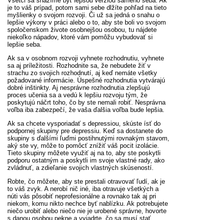
Všetci sa snažíme byť lepšou verziou samého seba. Ak
je to váš prípad, potom sami sebe dlžíte pohľad na tieto
myšlienky o svojom rozvoji. Či už sa jedná o snahu o
lepšie výkony v práci alebo o to, aby ste boli vo svojom
spoločenskom živote osobnejšou osobou, tu nájdete
niekoľko nápadov, ktoré vám pomôžu vybudovať si
lepšie seba.
Ak sa v osobnom rozvoji vyhnete rozhodnutiu, vyhnete
sa aj príležitosti. Rozhodnite sa, že nebudete žiť v
strachu zo svojich rozhodnutí, aj keď nemáte všetky
požadované informácie. Úspešné rozhodnutia vytvárajú
dobré inštinkty. Aj nesprávne rozhodnutia zlepšujú
proces učenia sa a vedú k lepšiu rozvoju tým, že
poskytujú náčrt toho, čo by ste nemali robiť. Nesprávna
voľba iba zabezpečí, že vaša ďalšia voľba bude lepšia.
Ak sa chcete vysporiadať s depressiou, skúste ísť do
podpornej skupiny pre depressiu. Keď sa dostanete do
skupiny s ďalšími ľuďmi postihnutými rovnakým stavom,
aký ste vy, môže to pomôcť znížiť váš pocit izolácie.
Tieto skupiny môžete využiť aj na to, aby ste poskytli
podporu ostatným a poskytli im svoje vlastné rady, ako
zvládnuť, a zdieľanie svojich vlastných skúseností.
Robte, čo môžete, aby ste prestali otravovať ľudí, ak je
to váš zvyk. A nerobí nič iné, iba otravuje všetkých a
núti vás pôsobiť neprofesionálne a rovnako tak aj pri
niekom, komu nikto nechce byť nablízku. Ak potrebujete
niečo urobiť alebo niečo nie je urobené správne, hovorte
s danou osobou pekne a vyjadrte, čo sa musí stať.