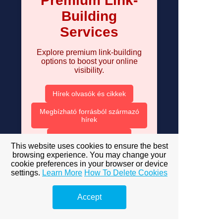
Premium Link-
Building
Services
Explore premium link-building
options to boost your online
visibility.
Hírek olvasók és cikkek
Megbízható forrásból származó
hírek
Hiteles hírek követése
This website uses cookies to ensure the best
browsing experience. You may change your
Népszerű témák 2025-ben
cookie preferences in your browser or device
settings.
Learn More
How To Delete Cookies
Exkluzív hírek online
Hírek és trendek 2025
Accept
Szűrd ki az álhíreket