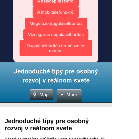
A belsőépítészetről
A mobiltelefonokról
Megelőző duguláselhárítás
Vízsugaras duguláselhárítás
Duguláselhárítás természetes
módon
Jednoduché tipy pre osobný
rozvoj v reálnom svete
Map
More
Jednoduché tipy pre osobný
rozvoj v reálnom svete