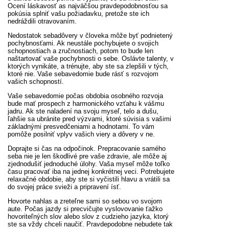
Ocení láskavosť as najväčšou pravdepodobnosťou sa
pokúsia splniť vašu požiadavku, pretože ste ich
nedráždili otravovaním.
Nedostatok sebadôvery v človeka môže byť podnietený
pochybnosťami. Ak neustále pochybujete o svojich
schopnostiach a zručnostiach, potom to bude len
naštartovať vaše pochybnosti o sebe. Oslávte talenty, v
ktorých vynikáte, a trénujte, aby ste sa zlepšili v tých,
ktoré nie. Vaše sebavedomie bude rásť s rozvojom
vašich schopností.
Vaše sebavedomie počas obdobia osobného rozvoja
bude mať prospech z harmonického vzťahu k vášmu
jadru. Ak ste naladení na svoju myseľ, telo a dušu,
ľahšie sa ubránite pred výzvami, ktoré súvisia s vašimi
základnými presvedčeniami a hodnotami. To vám
pomôže posilniť vplyv vašich viery a dôvery v ne.
Doprajte si čas na odpočinok. Prepracovanie samého
seba nie je len škodlivé pre vaše zdravie, ale môže aj
zjednodušiť jednoduché úlohy. Vaša myseľ môže toľko
času pracovať iba na jednej konkrétnej veci. Potrebujete
relaxačné obdobie, aby ste si vyčistili hlavu a vrátili sa
do svojej práce svieži a pripravení ísť.
Hovorte nahlas a zreteľne sami so sebou vo svojom
aute. Počas jazdy si precvičujte vyslovovanie ťažko
hovoriteľných slov alebo slov z cudzieho jazyka, ktorý
ste sa vždy chceli naučiť. Pravdepodobne nebudete tak