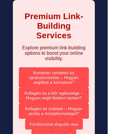
Premium Link-
Building
Services
Explore premium link-building
options to boost your online
visibility.
Konténer rendelés és
újrahasznosítás – Hogyan
segíthet a környezet?
Kollagén és a bőr egészsége –
Hogyan segít fiatalon tartani?
Kollagén és ízületek – Hogyan
javítja a mozgékonyságot?
Fürdőszobai dugulás okai