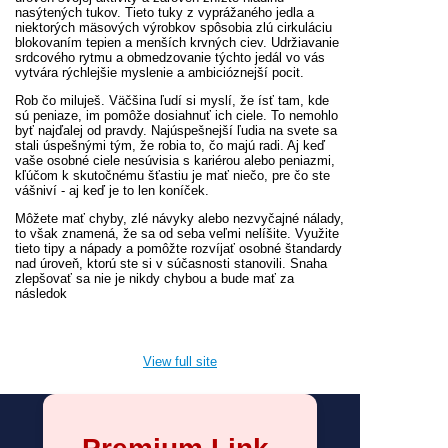
nasýtených tukov. Tieto tuky z vyprážaného jedla a
niektorých mäsových výrobkov spôsobia zlú cirkuláciu
blokovaním tepien a menších krvných ciev. Udržiavanie
srdcového rytmu a obmedzovanie týchto jedál vo vás
vytvára rýchlejšie myslenie a ambicióznejší pocit.
Rob čo miluješ. Väčšina ľudí si myslí, že ísť tam, kde
sú peniaze, im pomôže dosiahnuť ich ciele. To nemohlo
byť najďalej od pravdy. Najúspešnejší ľudia na svete sa
stali úspešnými tým, že robia to, čo majú radi. Aj keď
vaše osobné ciele nesúvisia s kariérou alebo peniazmi,
kľúčom k skutočnému šťastiu je mať niečo, pre čo ste
vášniví - aj keď je to len koníček.
Môžete mať chyby, zlé návyky alebo nezvyčajné nálady,
to však znamená, že sa od seba veľmi nelíšite. Využite
tieto tipy a nápady a pomôžte rozvíjať osobné štandardy
nad úroveň, ktorú ste si v súčasnosti stanovili. Snaha
zlepšovať sa nie je nikdy chybou a bude mať za
následok
View full site