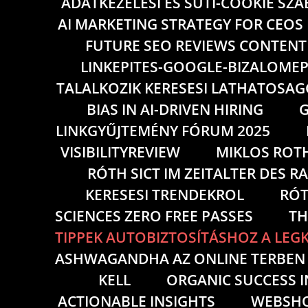
ADATKEZELESI ES SUTI-COOKIE SZ
AI MARKETING STRATEGY FOR CEOS
FUTURE SEO REVIEWS CONTENT
LINKEPITES-GOOGLE-BIZALOMEP
TALALKOZIK KERESESI LATHATOSAG
BIAS IN AI-DRIVEN HIRING
G
LINKGYŰJTEMÉNY FÓRUM 2025
VISIBILITYREVIEW
MIKLOS ROT
RÓTH SICT IM ZEITALTER DES 
KERESESI TRENDEKROL
RÓT
SCIENCES ZERO FREE PASSES
TH
TIPPEK AUTOBIZTOSÍTÁSHOZ A LE
ASHWAGANDHA AZ ONLINE TERBEN I
KELL
ORGANIC SUCCESS 
ACTIONABLE INSIGHTS
WEBSHO