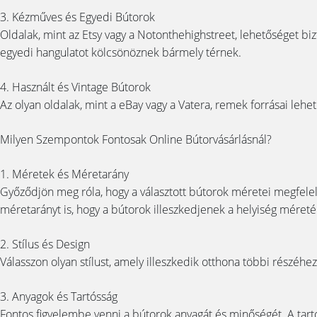
3. Kézműves és Egyedi Bútorok
Oldalak, mint az Etsy vagy a Notonthehighstreet, lehetőséget bi
egyedi hangulatot kölcsönöznek bármely térnek.
4. Használt és Vintage Bútorok
Az olyan oldalak, mint a eBay vagy a Vatera, remek forrásai lehet
Milyen Szempontok Fontosak Online Bútorvásárlásnál?
1. Méretek és Méretarány
Győződjön meg róla, hogy a választott bútorok méretei megfeleln
méretarányt is, hogy a bútorok illeszkedjenek a helyiség méreté
2. Stílus és Design
Válasszon olyan stílust, amely illeszkedik otthona többi részéh
3. Anyagok és Tartósság
Fontos figyelembe venni a bútorok anyagát és minőségét. A tartó