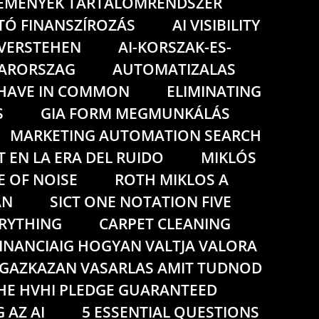
LEMENYEK TARTALOMRENDSZER
TÓ FINANSZÍROZÁS
AI VISIBILITY
G VERSTEHEN
AI-KORSZAK-ES-
YARORSZAG
AUTOMATIZALAS
 HAVE IN COMMON
ELIMINATING
S
GIA FORM MEGMUNKÁLÁS
MARKETING AUTOMATION SEARCH
T EN LA ERA DEL RUIDO
MIKLÓS
E OF NOISE
ROTH MIKLOS A
AN
SICT ONE NOTATION FIVE
ERYTHING
CARPET CLEANING
INANCIAIG HOGYAN VALTJA VALORA
GAZKAZAN VASARLAS AMIT TUDNOD
HE HVHI PLEDGE GUARANTEED
 AZ AI
5 ESSENTIAL QUESTIONS