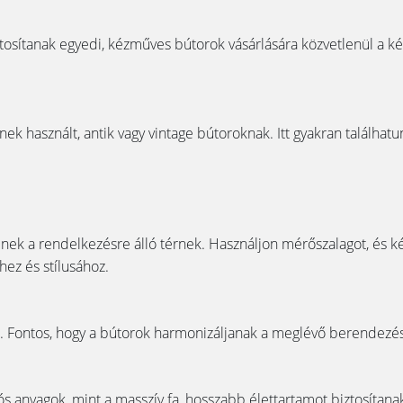
ztosítanak egyedi, kézműves bútorok vásárlására közvetlenül a ké
nek használt, antik vagy vintage bútoroknak. Itt gyakran találhat
ek a rendelkezésre álló térnek. Használjon mérőszalagot, és kép
hez és stílusához.
ez. Fontos, hogy a bútorok harmonizáljanak a meglévő berendezés
s anyagok, mint a masszív fa, hosszabb élettartamot biztosítanak