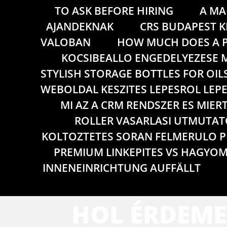
TO ASK BEFORE HIRING
A MA
AJANDEKNAK
CRS BUDAPEST K
VALOBAN
HOW MUCH DOES A P
KOCSIBEALLO ENGEDELYEZESE M
STYLISH STORAGE BOTTLES FOR OIL
WEBOLDAL KESZITES LEPESROL LEP
MI AZ A CRM RENDSZER ES MIER
ROLLER VASARLASI UTMUTATO
KOLTOZTETES SORAN FELMERULO 
PREMIUM LINKEPITES VS HAGYOM
INNENEINRICHTUNG AUFFÄLLT
HOL ÉRDEME