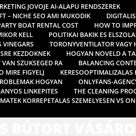
RKETING JOVOJE AI-ALAPU RENDSZEREK
FT – NICHE SEO AMI MUKODIK
DIGITAL
ARTY BOAT RENTAL COST
HOW TO IMPR
IKOR KELL
POLITIKAI BAKIK ES ELSZO
S VINEGARS
TORONYVENTILATOR VAGY 
ESRE KEZDOKNEK
HOGYAN NOVELD A TA
T VAN SZUKSEGED RA
BALANCING CONTE
 MIRE FIGYELJ
KERESOOPTIMALIZALAS 
PROBLEMAK HOGYAN
ONLYFANS-AGENC
ANYOS LINKEPITES
THE CLEANING PRO
MATEK KORREPETALAS SZEMELYESEN VS ON
S BÚTORT VÁSÁRO