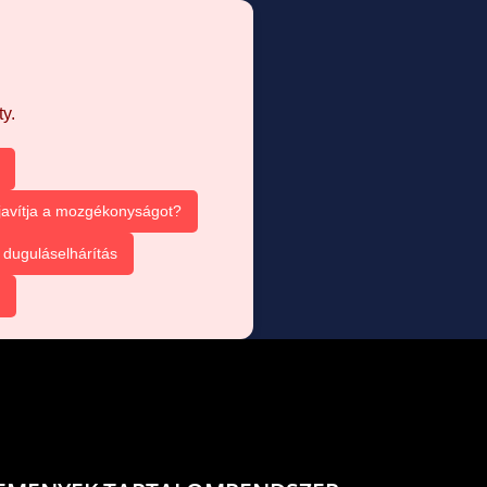
y.
 javítja a mozgékonyságot?
duguláselhárítás