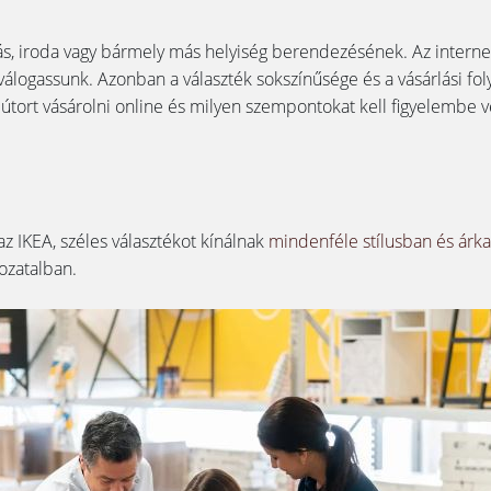
s, iroda vagy bármely más helyiség berendezésének. Az internet 
válogassunk. Azonban a választék sokszínűsége és a vásárlási f
útort vásárolni online és milyen szempontokat kell figyelembe v
z IKEA, széles választékot kínálnak
mindenféle stílusban és árk
ozatalban.