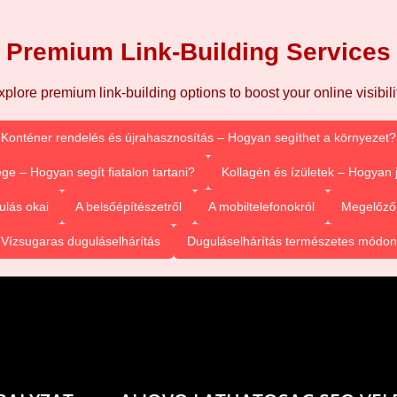
Premium Link-Building Services
xplore premium link-building options to boost your online visibilit
Konténer rendelés és újrahasznosítás – Hogyan segíthet a környezet?
ge – Hogyan segít fiatalon tartani?
Kollagén és ízületek – Hogyan
ulás okai
A belsőépítészetről
A mobiltelefonokról
Megelőző 
Vízsugaras duguláselhárítás
Duguláselhárítás természetes módon