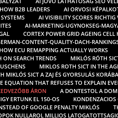
ABALYZAT
AI JOVO LATHATOSAG SEO VE
 HOW B2B LEADERS
AI ORVOSI KÉPALKO
 SYSTEMS
AI VISIBILITY SCORES RICHTI
ITES
AI-MARKETING-UGYNOKSEG-MAG
GAL
CORTEX POWER GRID AGEING CELL
ERMAN-CONTENT-QUALITY-DACH-RANKING
HOW ECU REMAPPING ACTUALLY WORKS
H ON SEARCH TRENDS
MIKLÓS RÓTH SIC
RAUSCHENS
MIKLOS ROTH SICT IN THE AG
H MIKLÓS SICT A ZAJ ÉS GYORSULÁS KORÁB
E EQUATION THAT REFUSES TO EXPLAIN EV
GKEDVEZŐBB ÁRON
A DONTESTOL A DOM
GY ERTUNK EL 150-OS
KONDENZACIOS 
INSTEAD OF GOOGLE PENALTY MIKLÓS
T
POK NULLAROL MILLIOS LATOGATOTTSAGIG