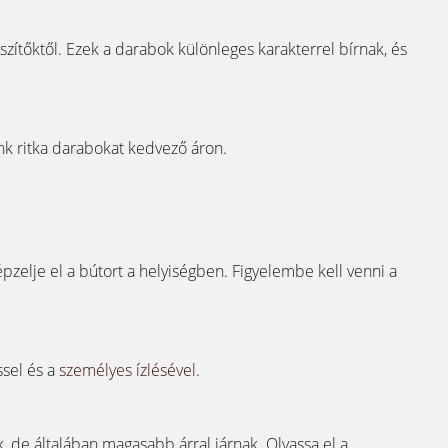
szítőktől. Ezek a darabok különleges karakterrel bírnak, és
unk ritka darabokat kedvező áron.
zelje el a bútort a helyiségben. Figyelembe kell venni a
sel és a
személyes ízlésével.
, de általában magasabb árral járnak. Olvassa el a