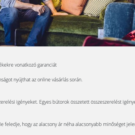
mékekre vonatkozó garanciát
nságot nyújthat az online vásárlás során.
zerelési igényeket. Egyes bútorok összetett összeszerelést igénye
 Ne feledje, hogy az alacsony ár néha alacsonyabb minőséget jel