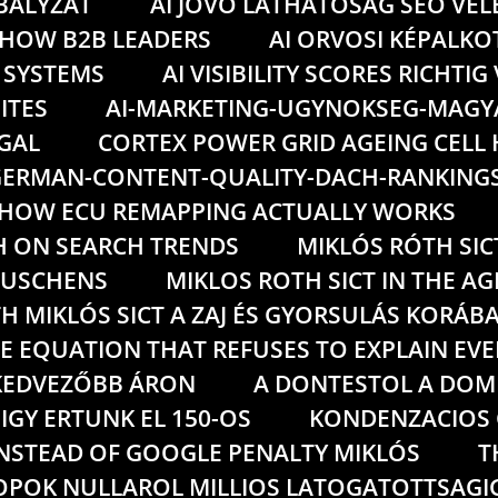
ABALYZAT
AI JOVO LATHATOSAG SEO VE
 HOW B2B LEADERS
AI ORVOSI KÉPALKO
 SYSTEMS
AI VISIBILITY SCORES RICHTI
ITES
AI-MARKETING-UGYNOKSEG-MAG
GAL
CORTEX POWER GRID AGEING CELL
ERMAN-CONTENT-QUALITY-DACH-RANKING
HOW ECU REMAPPING ACTUALLY WORKS
H ON SEARCH TRENDS
MIKLÓS RÓTH SIC
RAUSCHENS
MIKLOS ROTH SICT IN THE AG
H MIKLÓS SICT A ZAJ ÉS GYORSULÁS KORÁB
E EQUATION THAT REFUSES TO EXPLAIN EV
GKEDVEZŐBB ÁRON
A DONTESTOL A DOM
GY ERTUNK EL 150-OS
KONDENZACIOS 
INSTEAD OF GOOGLE PENALTY MIKLÓS
T
POK NULLAROL MILLIOS LATOGATOTTSAGIG