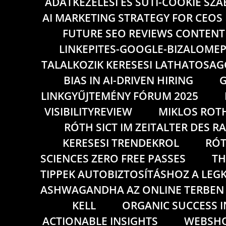
ADATKEZELESI ES SUTI-COOKIE SZ
AI MARKETING STRATEGY FOR CEOS
FUTURE SEO REVIEWS CONTENT
LINKEPITES-GOOGLE-BIZALOMEP
TALALKOZIK KERESESI LATHATOSAG
BIAS IN AI-DRIVEN HIRING
G
LINKGYŰJTEMÉNY FÓRUM 2025
VISIBILITYREVIEW
MIKLOS ROT
RÓTH SICT IM ZEITALTER DES 
KERESESI TRENDEKROL
RÓT
SCIENCES ZERO FREE PASSES
TH
TIPPEK AUTOBIZTOSÍTÁSHOZ A LE
ASHWAGANDHA AZ ONLINE TERBEN I
KELL
ORGANIC SUCCESS 
ACTIONABLE INSIGHTS
WEBSHO