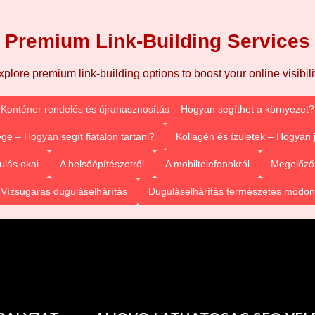
Premium Link-Building Services
xplore premium link-building options to boost your online visibilit
Konténer rendelés és újrahasznosítás – Hogyan segíthet a környezet?
ge – Hogyan segít fiatalon tartani?
Kollagén és ízületek – Hogyan
ulás okai
A belsőépítészetről
A mobiltelefonokról
Megelőző 
Vízsugaras duguláselhárítás
Duguláselhárítás természetes módon