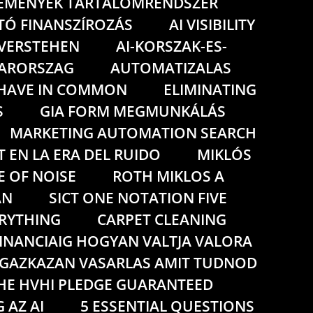
LEMENYEK TARTALOMRENDSZER
TÓ FINANSZÍROZÁS
AI VISIBILITY
G VERSTEHEN
AI-KORSZAK-ES-
YARORSZAG
AUTOMATIZALAS
 HAVE IN COMMON
ELIMINATING
S
GIA FORM MEGMUNKÁLÁS
MARKETING AUTOMATION SEARCH
T EN LA ERA DEL RUIDO
MIKLÓS
E OF NOISE
ROTH MIKLOS A
AN
SICT ONE NOTATION FIVE
ERYTHING
CARPET CLEANING
INANCIAIG HOGYAN VALTJA VALORA
GAZKAZAN VASARLAS AMIT TUDNOD
HE HVHI PLEDGE GUARANTEED
 AZ AI
5 ESSENTIAL QUESTIONS