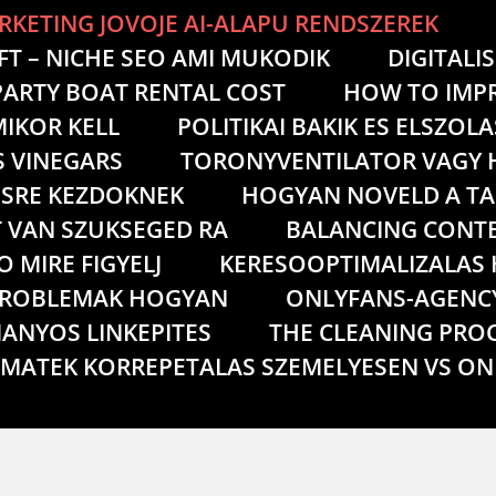
RKETING JOVOJE AI-ALAPU RENDSZEREK
FT – NICHE SEO AMI MUKODIK
DIGITAL
ARTY BOAT RENTAL COST
HOW TO IMPR
IKOR KELL
POLITIKAI BAKIK ES ELSZO
S VINEGARS
TORONYVENTILATOR VAGY 
ESRE KEZDOKNEK
HOGYAN NOVELD A TA
T VAN SZUKSEGED RA
BALANCING CONTE
 MIRE FIGYELJ
KERESOOPTIMALIZALAS 
PROBLEMAK HOGYAN
ONLYFANS-AGENC
ANYOS LINKEPITES
THE CLEANING PRO
MATEK KORREPETALAS SZEMELYESEN VS ON