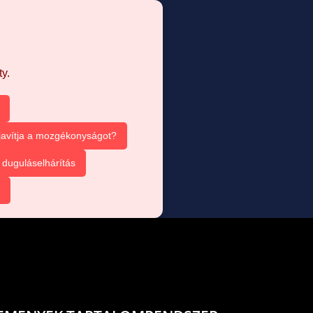
y.
 javítja a mozgékonyságot?
duguláselhárítás