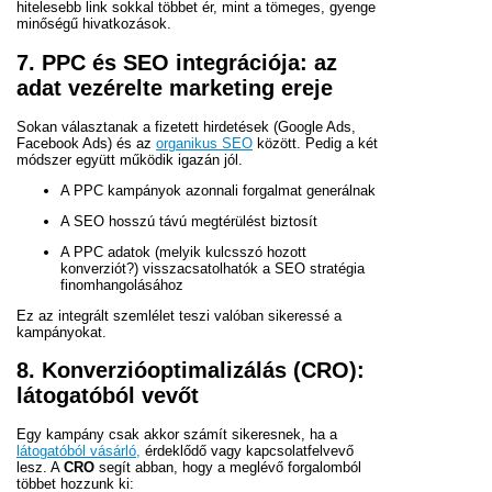
hitelesebb link sokkal többet ér, mint a tömeges, gyenge
minőségű hivatkozások.
7. PPC és SEO integrációja: az
adat vezérelte marketing ereje
Sokan választanak a fizetett hirdetések (Google Ads,
Facebook Ads) és az
organikus SEO
között. Pedig a két
módszer együtt működik igazán jól.
A PPC kampányok azonnali forgalmat generálnak
A SEO hosszú távú megtérülést biztosít
A PPC adatok (melyik kulcsszó hozott
konverziót?) visszacsatolhatók a SEO stratégia
finomhangolásához
Ez az integrált szemlélet teszi valóban sikeressé a
kampányokat.
8. Konverzióoptimalizálás (CRO):
látogatóból vevőt
Egy kampány csak akkor számít sikeresnek, ha a
látogatóból vásárló,
érdeklődő vagy kapcsolatfelvevő
lesz. A
CRO
segít abban, hogy a meglévő forgalomból
többet hozzunk ki: