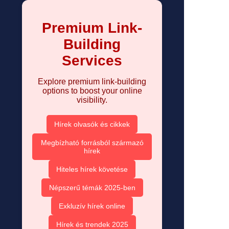
Premium Link-
Building
Services
Explore premium link-building
options to boost your online
visibility.
Hírek olvasók és cikkek
Megbízható forrásból származó
hírek
Hiteles hírek követése
Népszerű témák 2025-ben
Exkluzív hírek online
Hírek és trendek 2025