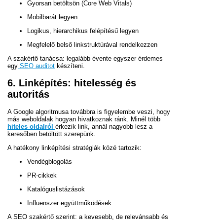
Gyorsan betöltsön (Core Web Vitals)
Mobilbarát legyen
Logikus, hierarchikus felépítésű legyen
Megfelelő belső linkstruktúrával rendelkezzen
A szakértő tanácsa: legalább évente egyszer érdemes
egy
SEO auditot
készíteni.
6. Linképítés: hitelesség és
autoritás
A Google algoritmusa továbbra is figyelembe veszi, hogy
más weboldalak hogyan hivatkoznak ránk. Minél több
hiteles oldalról
érkezik link, annál nagyobb lesz a
keresőben betöltött szerepünk.
A hatékony linképítési stratégiák közé tartozik:
Vendégblogolás
PR-cikkek
Katalóguslistázások
Influenszer együttműködések
A SEO szakértő szerint: a kevesebb, de relevánsabb és