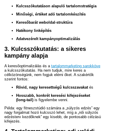
Kulcsszókutatáson alapuló tartalomstratégia
Minőségi, értéket adó tartalomkészítés
Keresőbarát weboldal-struktúra
Hatékony linképítés
Adatvezérelt kampányoptimalizálás
3. Kulcsszókutatás: a sikeres
kampány alapja
A keresőoptimalizálás és a
tartalommarketing sarokköve
a kulcsszókutatás. Ha nem tudjuk, mire keres a
célközönségünk, nem fogjuk elérni őket. A szakértők
szerint fontos:
Rövid, nagy keresettségű kulcsszavakat
és
Hosszabb, konkrét keresési kifejezéseket
(long-tail)
is figyelembe venni.
Példa: egy fitneszstúdió számára a „súlyzós edzés” egy
nagy forgalmat hozó kulcsszó lehet, míg a „női súlyzós
edzésterv kezdőknek” egy kisebb, de pontosabb célzású
kifejezés.