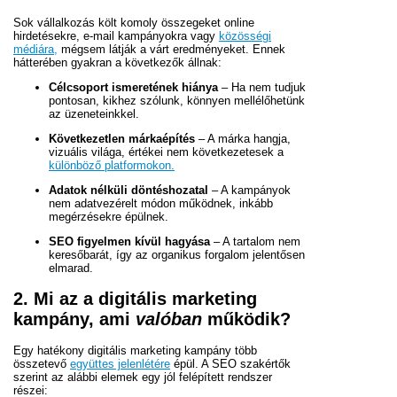
Sok vállalkozás költ komoly összegeket online
hirdetésekre, e-mail kampányokra vagy
közösségi
médiára,
mégsem látják a várt eredményeket. Ennek
hátterében gyakran a következők állnak:
Célcsoport ismeretének hiánya
– Ha nem tudjuk
pontosan, kikhez szólunk, könnyen mellélőhetünk
az üzeneteinkkel.
Következetlen márkaépítés
– A márka hangja,
vizuális világa, értékei nem következetesek a
különböző platformokon.
Adatok nélküli döntéshozatal
– A kampányok
nem adatvezérelt módon működnek, inkább
megérzésekre épülnek.
SEO figyelmen kívül hagyása
– A tartalom nem
keresőbarát, így az organikus forgalom jelentősen
elmarad.
2. Mi az a digitális marketing
kampány, ami
valóban
működik?
Egy hatékony digitális marketing kampány több
összetevő
együttes jelenlétére
épül. A SEO szakértők
szerint az alábbi elemek egy jól felépített rendszer
részei: