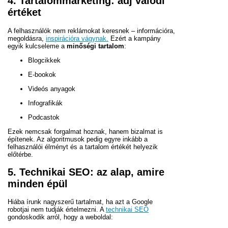
4. Tartalommarketing: adj valódi
értéket
A felhasználók nem reklámokat keresnek – információra,
megoldásra,
inspirációra vágynak.
Ezért a kampány
egyik kulcseleme a
minőségi tartalom
:
Blogcikkek
E-bookok
Videós anyagok
Infografikák
Podcastok
Ezek nemcsak forgalmat hoznak, hanem bizalmat is
építenek. Az algoritmusok pedig egyre inkább a
felhasználói élményt és a tartalom értékét helyezik
előtérbe.
5. Technikai SEO: az alap, amire
minden épül
Hiába írunk nagyszerű tartalmat, ha azt a Google
robotjai nem tudják értelmezni. A
technikai SEO
gondoskodik arról, hogy a weboldal: