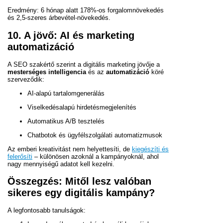
Eredmény: 6 hónap alatt 178%-os forgalomnövekedés
és 2,5-szeres árbevétel-növekedés.
10. A jövő: AI és marketing
automatizáció
A SEO szakértő szerint a digitális marketing jövője a
mesterséges intelligencia
és az
automatizáció
köré
szerveződik:
AI-alapú tartalomgenerálás
Viselkedésalapú hirdetésmegjelenítés
Automatikus A/B tesztelés
Chatbotok és ügyfélszolgálati automatizmusok
Az emberi kreativitást nem helyettesíti, de
kiegészíti és
felerősíti
– különösen azoknál a kampányoknál, ahol
nagy mennyiségű adatot kell kezelni.
Összegzés: Mitől lesz valóban
sikeres egy digitális kampány?
A legfontosabb tanulságok: