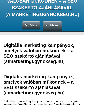
VALÓBAN MŰKÖDNEK – A SEO
SZAKÉRTŐ AJÁNLÁSÁVAL
(AIMARKETINGUGYNOKSEG.HU)
Map
More
Digitális marketing kampányok,
amelyek valóban működnek – a
SEO szakértő ajánlásával
(aimarketingugynokseg.hu)
Digitális marketing kampányok,
amelyek valóban működnek – a
SEO szakértő ajánlásával
(aimarketingugynokseg.hu)
A digitális marketing térnyerése az elmúlt évtized egyik
legmeghatározóbb üzleti trendje lett. A vállalkozások ma