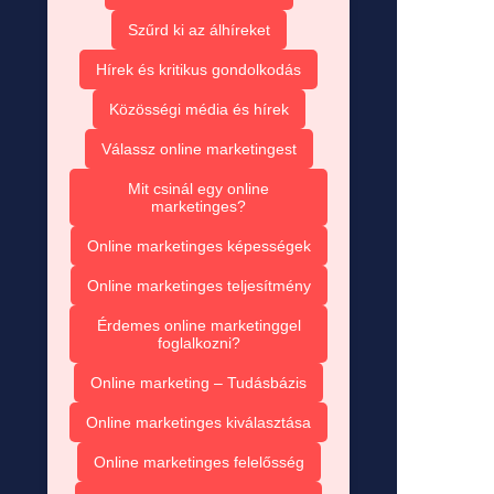
Szűrd ki az álhíreket
Hírek és kritikus gondolkodás
Közösségi média és hírek
Válassz online marketingest
Mit csinál egy online
marketinges?
Online marketinges képességek
Online marketinges teljesítmény
Érdemes online marketinggel
foglalkozni?
Online marketing – Tudásbázis
Online marketinges kiválasztása
Online marketinges felelősség