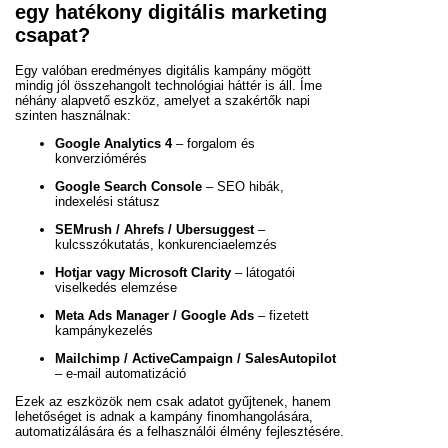
egy hatékony digitális marketing
csapat?
Egy valóban eredményes digitális kampány mögött
mindig jól összehangolt technológiai háttér is áll. Íme
néhány alapvető eszköz, amelyet a szakértők napi
szinten használnak:
Google Analytics 4
– forgalom és
konverziómérés
Google Search Console
– SEO hibák,
indexelési státusz
SEMrush / Ahrefs / Ubersuggest
–
kulcsszókutatás, konkurenciaelemzés
Hotjar vagy Microsoft Clarity
– látogatói
viselkedés elemzése
Meta Ads Manager / Google Ads
– fizetett
kampánykezelés
Mailchimp / ActiveCampaign / SalesAutopilot
– e-mail automatizáció
Ezek az eszközök nem csak adatot gyűjtenek, hanem
lehetőséget is adnak a kampány finomhangolására,
automatizálására és a felhasználói élmény fejlesztésére.