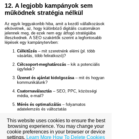
12. A legjobb kampányok sem
működnek stratégia nélkül
Az egyik leggyakoribb hiba, amit a kezdő vállalkozások
elkövetnek, az, hogy különböző digitális csatornákon
jelennek meg, de ezek nem egy átfogó stratégiába
illeszkednek. A SEO szakértők szerint a legfontosabb
lépések egy kampánytervben:
Célkitűzés
– mit szeretnénk elérni (pl. több
vásárlás, több feliratkozó)?
Célcsoport-meghatározás
– kik a potenciális
ügyfelek?
Üzenet és ajánlat kidolgozása
– mit és hogyan
kommunikálunk?
Csatornaválasztás
– SEO, PPC, közösségi
média, e-mail?
Mérés és optimalizálás
– folyamatos
adatelemzés és változtatás
13. Miért érdemes SEO
This website uses cookies to ensure the best
browsing experience. You may change your
szakértőhöz fordulni?
cookie preferences in your browser or device
settings.
Learn More
How To Delete Cookies
Bár sok eszköz már bárki számára elérhető, a valódi