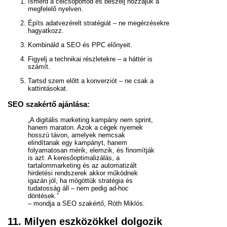
Ismerd a célcsoportod és beszélj hozzájuk a
megfelelő nyelven.
Építs adatvezérelt stratégiát – ne megérzésekre
hagyatkozz.
Kombináld a SEO és PPC előnyeit.
Figyelj a technikai részletekre – a háttér is
számít.
Tartsd szem előtt a konverziót – ne csak a
kattintásokat.
SEO szakértő ajánlása:
„A digitális marketing kampány nem sprint,
hanem maraton. Azok a cégek nyernek
hosszú távon, amelyek nemcsak
elindítanak egy kampányt, hanem
folyamatosan mérik, elemzik, és finomítják
is azt. A keresőoptimalizálás, a
tartalommarketing és az automatizált
hirdetési rendszerek akkor működnek
igazán jól, ha mögöttük stratégia és
tudatosság áll – nem pedig ad-hoc
döntések.”
– mondja a SEO szakértő, Róth Miklós.
11. Milyen eszközökkel dolgozik