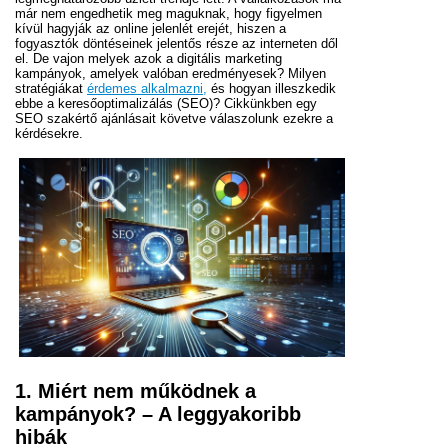
már nem engedhetik meg maguknak, hogy figyelmen
kívül hagyják az online jelenlét erejét, hiszen a
fogyasztók döntéseinek jelentős része az interneten dől
el. De vajon melyek azok a digitális marketing
kampányok, amelyek valóban eredményesek? Milyen
stratégiákat
érdemes alkalmazni,
és hogyan illeszkedik
ebbe a keresőoptimalizálás (SEO)? Cikkünkben egy
SEO szakértő ajánlásait követve válaszolunk ezekre a
kérdésekre.
1. Miért nem működnek a
kampányok? – A leggyakoribb
hibák