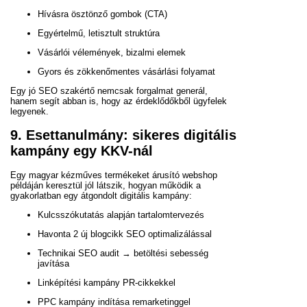
Hívásra ösztönző gombok (CTA)
Egyértelmű, letisztult struktúra
Vásárlói vélemények, bizalmi elemek
Gyors és zökkenőmentes vásárlási folyamat
Egy jó SEO szakértő nemcsak forgalmat generál,
hanem segít abban is, hogy az érdeklődőkből ügyfelek
legyenek.
9. Esettanulmány: sikeres digitális
kampány egy KKV-nál
Egy magyar kézműves termékeket árusító webshop
példáján keresztül jól látszik, hogyan működik a
gyakorlatban egy átgondolt digitális kampány:
Kulcsszókutatás alapján tartalomtervezés
Havonta 2 új blogcikk SEO optimalizálással
Technikai SEO audit → betöltési sebesség
javítása
Linképítési kampány PR-cikkekkel
PPC kampány indítása remarketinggel