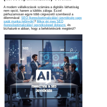
A modern vállalkozások számára a digitális láthatóság
nem opció, hanem a túlélés záloga. Ezzel
párhuzamosan egyre több cégvezető szembesül a
dilemmával:
SEO (keresőoptimalizálás) ügynökség vagy
saját munka (előnyök)
?
Mikor éri meg SEO
(keresőoptimalizálás) ügynökséggel dolgozni
, és
bízhatunk-e abban, hogy a befektetésünk megtérül?