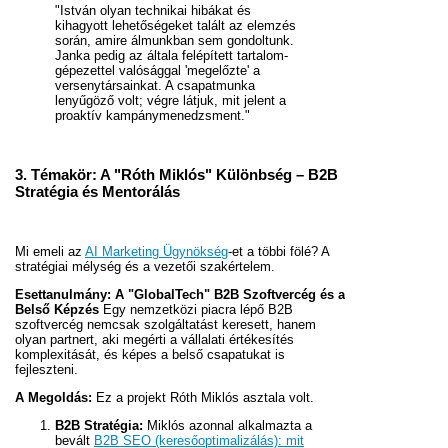
"István olyan technikai hibákat és
kihagyott lehetőségeket talált az elemzés
során, amire álmunkban sem gondoltunk.
Janka pedig az általa felépített tartalom-
gépezettel valósággal 'megelőzte' a
versenytársainkat. A csapatmunka
lenyűgöző volt; végre látjuk, mit jelent a
proaktív kampánymenedzsment."
3. Témakör: A "Róth Miklós" Különbség – B2B
Stratégia és Mentorálás
Mi emeli az
AI Marketing Ügynökség
-et a többi fölé? A
stratégiai mélység és a vezetői szakértelem.
Esettanulmány: A "GlobalTech" B2B Szoftvercég és a
Belső Képzés
Egy nemzetközi piacra lépő B2B
szoftvercég nemcsak szolgáltatást keresett, hanem
olyan partnert, aki megérti a vállalati értékesítés
komplexitását, és képes a belső csapatukat is
fejleszteni.
A Megoldás:
Ez a projekt Róth Miklós asztala volt.
B2B Stratégia:
Miklós azonnal alkalmazta a
bevált
B2B SEO (keresőoptimalizálás): mit