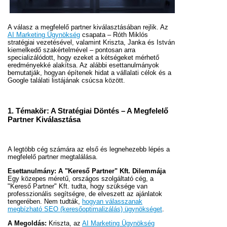
A válasz a megfelelő partner kiválasztásában rejlik. Az
AI Marketing Ügynökség
csapata – Róth Miklós
stratégiai vezetésével, valamint Kriszta, Janka és István
kiemelkedő szakértelmével – pontosan arra
specializálódott, hogy ezeket a kétségeket mérhető
eredményekké alakítsa. Az alábbi esettanulmányok
bemutatják, hogyan építenek hidat a vállalati célok és a
Google találati listájának csúcsa között.
1. Témakör: A Stratégiai Döntés – A Megfelelő
Partner Kiválasztása
A legtöbb cég számára az első és legnehezebb lépés a
megfelelő partner megtalálása.
Esettanulmány: A "Kereső Partner" Kft. Dilemmája
Egy közepes méretű, országos szolgáltató cég, a
"Kereső Partner" Kft. tudta, hogy szüksége van
professzionális segítségre, de elveszett az ajánlatok
tengerében. Nem tudták,
hogyan válasszanak
megbízható SEO (keresőoptimalizálás) ügynökséget
.
A Megoldás:
Kriszta, az
AI Marketing Ügynökség