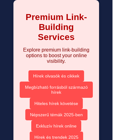
Premium Link-
Building
Services
Explore premium link-building
options to boost your online
visibility.
Hírek olvasók és cikkek
Megbízható forrásból származó
hírek
Hiteles hírek követése
Népszerű témák 2025-ben
Exkluzív hírek online
Hírek és trendek 2025