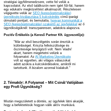
stratégiai ügyfélmenedzsere, vette fel velük a
kapcsolatot. Az első találkozón nem ígért fűt-fát, hanem
egy edukatív megközelítést alkalmazott. Részletesen
végigvette velük az
SEO (keresőoptimalizálás)
ügynökség kiválasztása 5 kulcskérdés
című iparági
útmutató pontjait, és bemutatta,
hogyan kommunikál a
SEO (keresőoptimalizálás) szakértő az ügyfelekkel
az ő
ügynökségüknél: transzparensen, adatokra alapozva.
Pozitív Értékelés (a Kereső Partner Kft. ügyvezetője):
"Már az első beszélgetés során éreztük a
különbséget. Kriszta felkészültsége és
őszintesége lenyűgöző volt. Nem 'eladni'
akart, hanem megértetni velünk a
folyamatot. Az
AI Marketing Ügynökség
volt az egyetlen, aki világos válaszokat
adott azokra a kulcskérdésekre, amiktől mi
tartottunk. A bizalom azonnal kialakult."
2. Témakör: A Folyamat – Mit Csinál Valójában
egy Profi Ügynökség?
Miután megszületett a döntés, az ügyfelek látni akarják,
hogy a befektetésük hogyan válik aktív munkává.