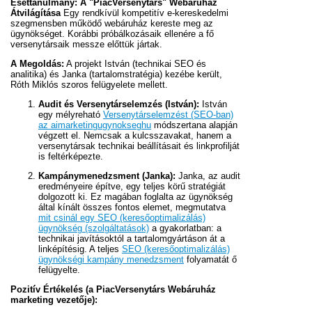
Esettanulmány: A "PiacVersenytárs" Webáruház
Átvilágítása
Egy rendkívül kompetitív e-kereskedelmi
szegmensben működő webáruház kereste meg az
ügynökséget. Korábbi próbálkozásaik ellenére a fő
versenytársaik messze előttük jártak.
A Megoldás:
A projekt István (technikai SEO és
analitika) és Janka (tartalomstratégia) kezébe került,
Róth Miklós szoros felügyelete mellett.
Audit és Versenytárselemzés (István):
István
egy mélyreható
Versenytárselemzést (SEO-ban)
az aimarketingugynokseghu
módszertana alapján
végzett el. Nemcsak a kulcsszavakat, hanem a
versenytársak technikai beállításait és linkprofilját
is feltérképezte.
Kampánymenedzsment (Janka):
Janka, az audit
eredményeire építve, egy teljes körű stratégiát
dolgozott ki. Ez magában foglalta az ügynökség
által kínált összes fontos elemet, megmutatva
mit csinál egy SEO (keresőoptimalizálás)
ügynökség (szolgáltatások)
a gyakorlatban: a
technikai javításoktól a tartalomgyártáson át a
linképítésig. A teljes
SEO (keresőoptimalizálás)
ügynökségi kampány menedzsment
folyamatát ő
felügyelte.
Pozitív Értékelés (a PiacVersenytárs Webáruház
marketing vezetője):