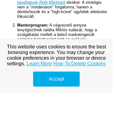
tanulhatunk Róth Miklóstól
elveket. A stratégia
nem a "mindenáron" forgalomra, hanem a
döntéshozók és a "high-ticket" ügyfelek elérésére
fókuszált.
Mentorprogram:
A cégvezető annyira
lenyűgözőnek találta Miklós tudását, hogy a
szolgáltatás mellett a belső marketingesük
számára beiratkozást kért az exkluzív
mentorprogramba, hogy megértsék,
hogyan épül
This website uses cookies to ensure the best
fel egy SEO (keresőoptimalizálás) mentorprogram
browsing experience. You may change your
Róth Miklóssal
.
cookie preferences in your browser or device
Pozitív Értékelés (a GlobalTech CEO-ja):
settings.
Learn More
How To Delete Cookies
"Róth Miklós és csapata az egyetlen, aki
valóban érti a B2B SEO
Accept
(keresőoptimalizálás) nyelvét. Nem csak
kulcsszavakat optimalizálnak, hanem az
egész 'sales funnel'-ünket támogatják. A
mentorprogram pedig felbecsülhetetlen
értékű; Miklós tudása aranyat ér, és ezt
most már a saját csapatunkon belül is
kamatoztatni tudjuk. A legjobb döntés volt
őket választani."
Konklúzió