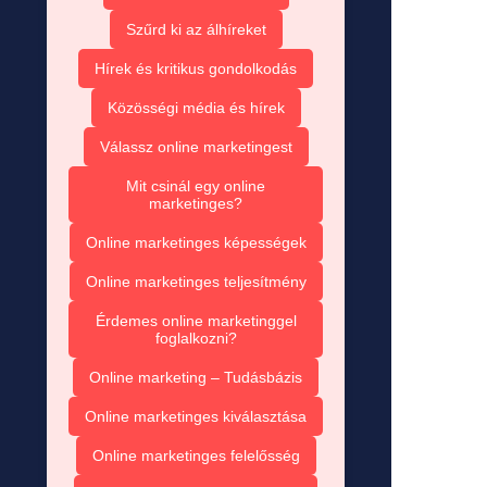
Szűrd ki az álhíreket
Hírek és kritikus gondolkodás
Közösségi média és hírek
Válassz online marketingest
Mit csinál egy online
marketinges?
Online marketinges képességek
Online marketinges teljesítmény
Érdemes online marketinggel
foglalkozni?
Online marketing – Tudásbázis
Online marketinges kiválasztása
Online marketinges felelősség