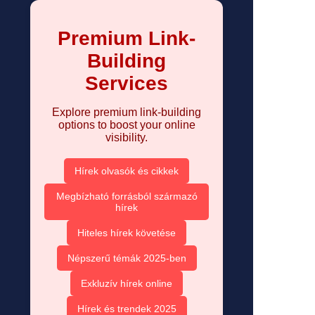
Premium Link-
Building
Services
Explore premium link-building
options to boost your online
visibility.
Hírek olvasók és cikkek
Megbízható forrásból származó
hírek
Hiteles hírek követése
Népszerű témák 2025-ben
Exkluzív hírek online
Hírek és trendek 2025