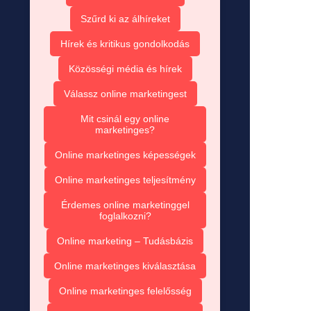
Szűrd ki az álhíreket
Hírek és kritikus gondolkodás
Közösségi média és hírek
Válassz online marketingest
Mit csinál egy online
marketinges?
Online marketinges képességek
Online marketinges teljesítmény
Érdemes online marketinggel
foglalkozni?
Online marketing – Tudásbázis
Online marketinges kiválasztása
Online marketinges felelősség