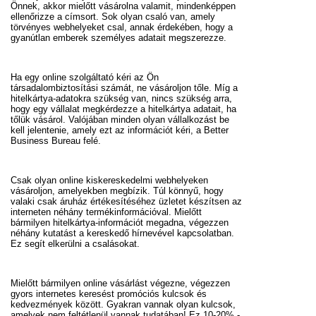
Önnek, akkor mielőtt vásárolna valamit, mindenképpen
ellenőrizze a címsort. Sok olyan csaló van, amely
törvényes webhelyeket csal, annak érdekében, hogy a
gyanútlan emberek személyes adatait megszerezze.
Ha egy online szolgáltató kéri az Ön
társadalombiztosítási számát, ne vásároljon tőle. Míg a
hitelkártya-adatokra szükség van, nincs szükség arra,
hogy egy vállalat megkérdezze a hitelkártya adatait, ha
tőlük vásárol. Valójában minden olyan vállalkozást be
kell jelentenie, amely ezt az információt kéri, a Better
Business Bureau felé.
Csak olyan online kiskereskedelmi webhelyeken
vásároljon, amelyekben megbízik. Túl könnyű, hogy
valaki csak áruház értékesítéséhez üzletet készítsen az
interneten néhány termékinformációval. Mielőtt
bármilyen hitelkártya-információt megadna, végezzen
néhány kutatást a kereskedő hírnevével kapcsolatban.
Ez segít elkerülni a csalásokat.
Mielőtt bármilyen online vásárlást végezne, végezzen
gyors internetes keresést promóciós kulcsok és
kedvezmények között. Gyakran vannak olyan kulcsok,
amelyek nem feltétlenül vannak tudatában! Ez 10-20% -