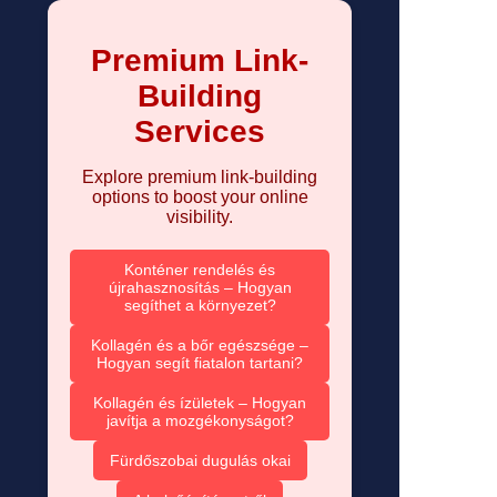
Premium Link-
Building
Services
Explore premium link-building
options to boost your online
visibility.
Konténer rendelés és
újrahasznosítás – Hogyan
segíthet a környezet?
Kollagén és a bőr egészsége –
Hogyan segít fiatalon tartani?
Kollagén és ízületek – Hogyan
javítja a mozgékonyságot?
Fürdőszobai dugulás okai