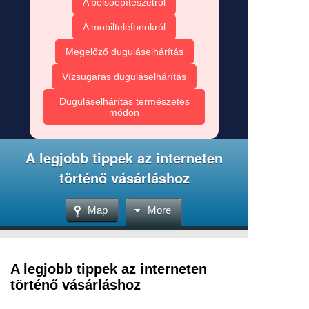
A belsőépítészetről
A mobiltelefonokról
Megelőző duguláselhárítás
Vízsugaras duguláselhárítás
Duguláselhárítás természetes
módon
A legjobb tippek az interneten
történő vásárláshoz
Map
More
A legjobb tippek az interneten
történő vásárláshoz