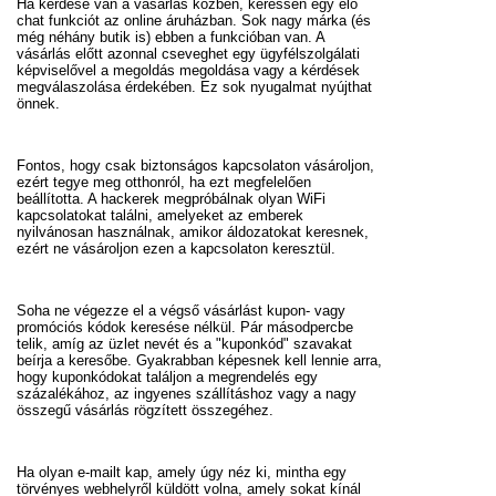
Ha kérdése van a vásárlás közben, keressen egy élő
chat funkciót az online áruházban. Sok nagy márka (és
még néhány butik is) ebben a funkcióban van. A
vásárlás előtt azonnal cseveghet egy ügyfélszolgálati
képviselővel a megoldás megoldása vagy a kérdések
megválaszolása érdekében. Ez sok nyugalmat nyújthat
önnek.
Fontos, hogy csak biztonságos kapcsolaton vásároljon,
ezért tegye meg otthonról, ha ezt megfelelően
beállította. A hackerek megpróbálnak olyan WiFi
kapcsolatokat találni, amelyeket az emberek
nyilvánosan használnak, amikor áldozatokat keresnek,
ezért ne vásároljon ezen a kapcsolaton keresztül.
Soha ne végezze el a végső vásárlást kupon- vagy
promóciós kódok keresése nélkül. Pár másodpercbe
telik, amíg az üzlet nevét és a "kuponkód" szavakat
beírja a keresőbe. Gyakrabban képesnek kell lennie arra,
hogy kuponkódokat találjon a megrendelés egy
százalékához, az ingyenes szállításhoz vagy a nagy
összegű vásárlás rögzített összegéhez.
Ha olyan e-mailt kap, amely úgy néz ki, mintha egy
törvényes webhelyről küldött volna, amely sokat kínál