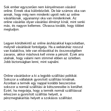
Sok ember egyszerűen nem kényelmesen vásárol
online. Ennek okai különbözőek. De bár számos oka van
annak, hogy még nem mindenki ugrott neki az online
vásárlásnak, ugyanannyi oka van mindenkinek. Az
online vásárlás olyan vásárlási élményt kínál, mint senki
más, és nagyon kellemes. Olvassa tovább, hogy többet
megtudjon.
Legyen körültekintő az online áruházakkal kapcsolatban,
melynél vásárlását fontolgatja. Ha a webáruház rosszul
van kialakítva, tele van elírásokkal és összességében
zavaros, akkor máshová kell vinnie a pénzét. Ezek arra
utalnak, hogy valami nem stimmel ebben az üzletben.
Jobb biztonságban lenni, mint sajnálni.
Online vásárláskor a ki a legjobb szállítási politikát.
Sokszor a vállalatok gyorsított szállítási kínálnak.
Azonban a termék egy nappal korábbi beszerzése
sokszor a normál szállítási ár kétszeresébe is kerülhet.
Ezért, ha megvárja, hogy a termék normál szállítással
érkezzen a gyorsított szállítás helyett, a
pénzmegtakarítás helyett a szokásos szállítást.