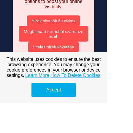
options to boost your online
visibility.
Hírek olvasók és cikkek
Megbízható forrásból származó
hírek
Hiteles hírek követése
Népszerű témák 2025-ben
This website uses cookies to ensure the best
browsing experience. You may change your
Exkluzív hírek online
cookie preferences in your browser or device
settings.
Learn More
How To Delete Cookies
Hírek és trendek 2025
Szűrd ki az álhíreket
Accept
Hírek és kritikus gondolkodás
Közösségi média és hírek
Válassz online marketingest
Mit csinál egy online