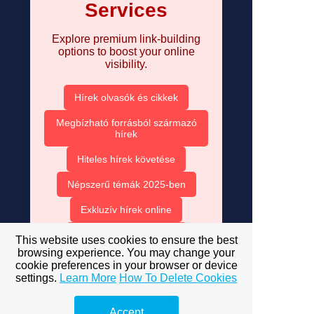
Services
Explore premium link-building
options to boost your online
visibility.
Hírek olvasók és cikkek
Megbízható forrásból származó
hírek
Hiteles hírek követése
Népszerű témák 2025-ben
Exkluzív hírek online
Hírek és trendek 2025
This website uses cookies to ensure the best
browsing experience. You may change your
Szűrd ki az álhíreket
cookie preferences in your browser or device
settings.
Learn More
How To Delete Cookies
Hírek és kritikus gondolkodás
Közösségi média és hírek
Accept