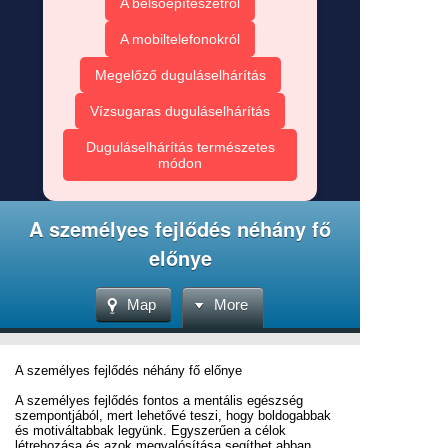
A belsőépítészetről
A mobiltelefonokról
Megelőző duguláselhárítás
Vízsugaras duguláselhárítás
Duguláselhárítás természetes
módon
A személyes fejlődés néhány fő
előnye
Map
More
A személyes fejlődés néhány fő előnye
A személyes fejlődés fontos a mentális egészség
szempontjából, mert lehetővé teszi, hogy boldogabbak
és motiváltabbak legyünk. Egyszerűen a célok
létrehozása és azok megvalósítása segíthet abban,