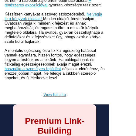
és nem a rádióban zajló értelmetlen babrálásra.
A
rendszeres expozícióval
gyorsan készségre tesz szert.
Készítsen kártyákat a szöveg szószedetéből.
Ne vágja
le a könyvek oldalait!
Minden oldalról fénymásoljon.
Óvatosan vágja ki minden kifejezést és annak
meghatározását, és ragasztja őket a miniatűr kártyák
megfelelő oldalára. Ha óvatos, gyakran összehajthatja a
definíciókat és kifejezéseket úgy, ahogy azok a kártya
széle körül hajlanak.
A mentális egészség és a fizikai egészség hatással
vannak egymásra, hiszen fontos, hogy egészséges
legyen a testünk és a lelkünk. Ha boldogabbnak és
fizikailag egészségesebbnek akarja magát érezni,
használja a személyes fejlődést
céljainak eléréséhez, és
érezze jobban magát. Ne feledje a cikkben szereplő
tippeket, és új életkedve lesz!
View full site
Premium Link-
Building