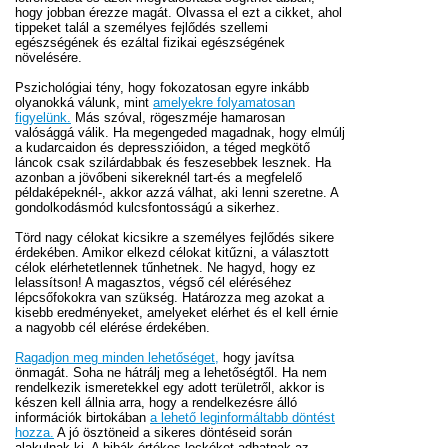
hogy jobban érezze magát. Olvassa el ezt a cikket, ahol
tippeket talál a személyes fejlődés szellemi
egészségének és ezáltal fizikai egészségének
növelésére.
Pszichológiai tény, hogy fokozatosan egyre inkább
olyanokká válunk, mint
amelyekre folyamatosan
figyelünk.
Más szóval, rögeszméje hamarosan
valósággá válik. Ha megengeded magadnak, hogy elmúlj
a kudarcaidon és depresszióidon, a téged megkötő
láncok csak szilárdabbak és feszesebbek lesznek. Ha
azonban a jövőbeni sikereknél tart-és a megfelelő
példaképeknél-, akkor azzá válhat, aki lenni szeretne. A
gondolkodásmód kulcsfontosságú a sikerhez.
Törd nagy célokat kicsikre a személyes fejlődés sikere
érdekében. Amikor elkezd célokat kitűzni, a választott
célok elérhetetlennek tűnhetnek. Ne hagyd, hogy ez
lelassítson! A magasztos, végső cél eléréséhez
lépcsőfokokra van szükség. Határozza meg azokat a
kisebb eredményeket, amelyeket elérhet és el kell érnie
a nagyobb cél elérése érdekében.
Ragadjon meg minden lehetőséget,
hogy javítsa
önmagát. Soha ne hátrálj meg a lehetőségtől. Ha nem
rendelkezik ismeretekkel egy adott területről, akkor is
készen kell állnia arra, hogy a rendelkezésre álló
információk birtokában
a lehető leginformáltabb döntést
hozza.
A jó ösztöneid a sikeres döntéseid során
alakulnak ki. A hibák értékes leckéket adhatnak az