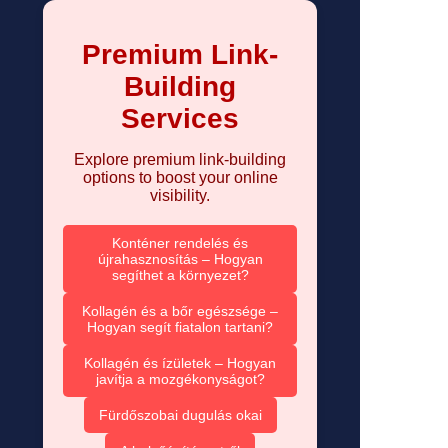
Premium Link-
Building
Services
Explore premium link-building
options to boost your online
visibility.
Konténer rendelés és
újrahasznosítás – Hogyan
segíthet a környezet?
Kollagén és a bőr egészsége –
Hogyan segít fiatalon tartani?
Kollagén és ízületek – Hogyan
javítja a mozgékonyságot?
Fürdőszobai dugulás okai