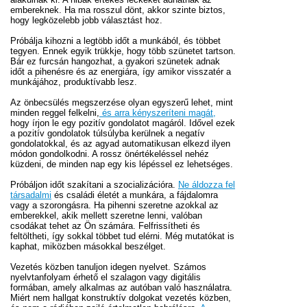
embereknek. Ha ma rosszul dönt, akkor szinte biztos,
hogy legközelebb jobb választást hoz.
Próbálja kihozni a legtöbb időt a munkából, és többet
tegyen. Ennek egyik trükkje, hogy több szünetet tartson.
Bár ez furcsán hangozhat, a gyakori szünetek adnak
időt a pihenésre és az energiára, így amikor visszatér a
munkájához, produktívabb lesz.
Az önbecsülés megszerzése olyan egyszerű lehet, mint
minden reggel felkelni,
és arra kényszeríteni magát,
hogy írjon le egy pozitív gondolatot magáról. Idővel ezek
a pozitív gondolatok túlsúlyba kerülnek a negatív
gondolatokkal, és az agyad automatikusan elkezd ilyen
módon gondolkodni. A rossz önértékeléssel nehéz
küzdeni, de minden nap egy kis lépéssel ez lehetséges.
Próbáljon időt szakítani a szocializációra.
Ne áldozza fel
társadalmi
és családi életét a munkára, a fájdalomra
vagy a szorongásra. Ha pihenni szeretne azokkal az
emberekkel, akik mellett szeretne lenni, valóban
csodákat tehet az Ön számára. Felfrissítheti és
feltöltheti, így sokkal többet tud elérni. Még mutatókat is
kaphat, miközben másokkal beszélget.
Vezetés közben tanuljon idegen nyelvet. Számos
nyelvtanfolyam érhető el szalagon vagy digitális
formában, amely alkalmas az autóban való használatra.
Miért nem hallgat konstruktív dolgokat vezetés közben,