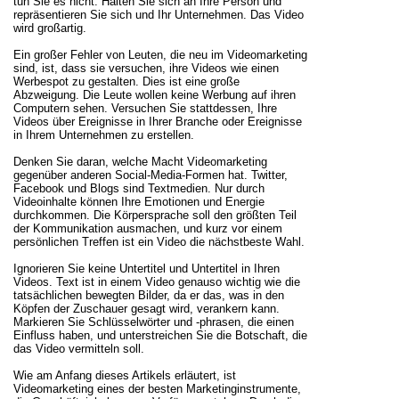
tun Sie es nicht. Halten Sie sich an Ihre Person und
repräsentieren Sie sich und Ihr Unternehmen. Das Video
wird großartig.
Ein großer Fehler von Leuten, die neu im Videomarketing
sind, ist, dass sie versuchen, ihre Videos wie einen
Werbespot zu gestalten. Dies ist eine große
Abzweigung. Die Leute wollen keine Werbung auf ihren
Computern sehen. Versuchen Sie stattdessen, Ihre
Videos über Ereignisse in Ihrer Branche oder Ereignisse
in Ihrem Unternehmen zu erstellen.
Denken Sie daran, welche Macht Videomarketing
gegenüber anderen Social-Media-Formen hat. Twitter,
Facebook und Blogs sind Textmedien. Nur durch
Videoinhalte können Ihre Emotionen und Energie
durchkommen. Die Körpersprache soll den größten Teil
der Kommunikation ausmachen, und kurz vor einem
persönlichen Treffen ist ein Video die nächstbeste Wahl.
Ignorieren Sie keine Untertitel und Untertitel in Ihren
Videos. Text ist in einem Video genauso wichtig wie die
tatsächlichen bewegten Bilder, da er das, was in den
Köpfen der Zuschauer gesagt wird, verankern kann.
Markieren Sie Schlüsselwörter und -phrasen, die einen
Einfluss haben, und unterstreichen Sie die Botschaft, die
das Video vermitteln soll.
Wie am Anfang dieses Artikels erläutert, ist
Videomarketing eines der besten Marketinginstrumente,