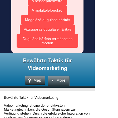
A belsőépítészetről
A mobiltelefonokról
Megelőző duguláselhárítás
Vízsugaras duguláselhárítás
Duguláselhárítás természetes
módon
Bewährte Taktik für
Videomarketing
Map
More
Bewährte Taktik für Videomarketing
Videomarketing ist eine der effektivsten
Marketingtechniken, die Geschäftsinhabern zur
Verfügung stehen. Durch die erfolgreiche Integration von
intelligentem Videomarketing in Ihre anderen