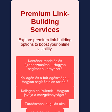
Premium Link-
Building
Services
Explore premium link-building
options to boost your online
visibility.
Konténer rendelés és
újrahasznosítás – Hogyan
segíthet a környezet?
Kollagén és a bőr egészsége –
Hogyan segít fiatalon tartani?
Kollagén és ízületek – Hogyan
javítja a mozgékonyságot?
Fürdőszobai dugulás okai