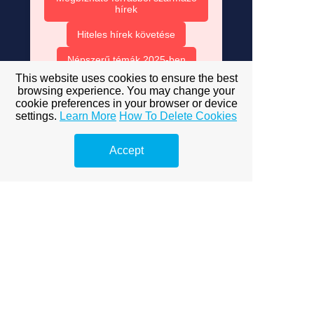
hírek
Hiteles hírek követése
Népszerű témák 2025-ben
This website uses cookies to ensure the best
Exkluzív hírek online
browsing experience. You may change your
cookie preferences in your browser or device
Hírek és trendek 2025
settings.
Learn More
How To Delete Cookies
Szűrd ki az álhíreket
Accept
Hírek és kritikus gondolkodás
Közösségi média és hírek
Válassz online marketingest
Mit csinál egy online
marketinges?
Online marketinges képességek
Online marketinges teljesítmény