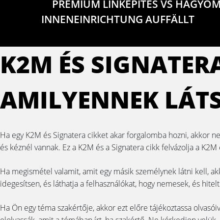
PREMIUM LINKEPITES VS HAGYOM
INNENEINRICHTUNG AUFFÄLLT
K2M ÉS SIGNATER
AMILYENNEK LÁTS
Ha egy K2M és Signatera cikket akar forgalomba hozni, akkor 
és kéznél vannak. Ez a K2M és a Signatera cikk felvázolja a K2
Ha megismétel valamit, amit egy másik személynek látni kell, ak
idegesítsen, és láthatja a felhasználókat, hogy nemesek, és hite
Ha Ön egy téma szakértője, akkor ezt előre tájékoztassa olvasóiv