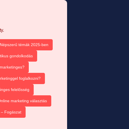
y.
Népszerű témák 2025-ben
itikus gondolkodás
e marketinges?
ketinggel foglalkozni?
inges felelősség
nline marketing választás
 – Fogászat