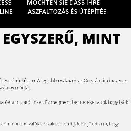
CESS
MÖCHTEN SIE DASS IHRE
LINE
ASZFALTOZÁS ÉS ÚTÉPÍTÉS
 EGYSZERŰ, MINT
elérése érdekében. A legjobb eszközök az Ön számára ingyenes
 számos módját.
utatóéra mutató linket. Ez megment benneteket attól, hogy bárki
 ön mondanivalóját, és akkor fordítják idejüket arra, hogy