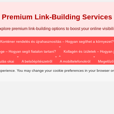
Premium Link-Building Services
xplore premium link-building options to boost your online visibilit
Konténer rendelés és újrahasznosítás – Hogyan segíthet a környezet?
ge – Hogyan segít fiatalon tartani?
Kollagén és ízületek – Hogyan
ulás okai
A belsőépítészetről
A mobiltelefonokról
Megelőző 
xperience. You may change your cookie preferences in your browser or
Vízsugaras duguláselhárítás
Duguláselhárítás természetes módon