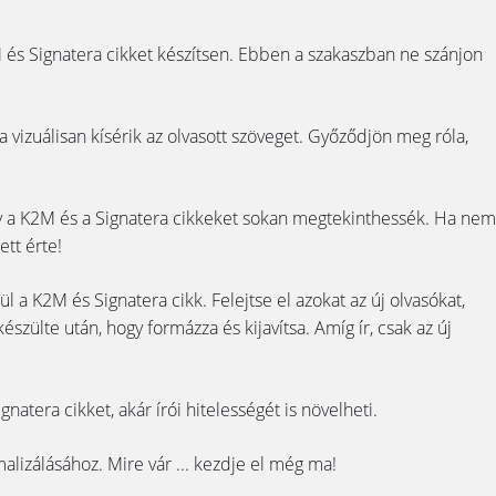
2M és Signatera cikket készítsen. Ebben a szakaszban ne szánjon
vizuálisan kísérik az olvasott szöveget. Győződjön meg róla,
ogy a K2M és a Signatera cikkeket sokan megtekinthessék. Ha nem
tt érte!
ül a K2M és Signatera cikk. Felejtse el azokat az új olvasókat,
észülte után, hogy formázza és kijavítsa. Amíg ír, csak az új
atera cikket, akár írói hitelességét is növelheti.
alizálásához. Mire vár ... kezdje el még ma!