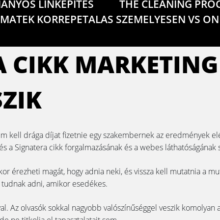
ANYOS LINKEPITES
THE CLEANING PRO
MATEK KORREPETALAS SZEMELYESEN VS ON
A CIKK MARKETING
ZIK
nem kell drága díjat fizetnie egy szakembernek az eredmények 
M és a Signatera cikk forgalmazásának és a webes láthatóságának
kor érezheti magát, hogy adnia neki, és vissza kell mutatnia a m
lt tudnak adni, amikor esedékes.
al. Az olvasók sokkal nagyobb valószínűséggel veszik komolyan az