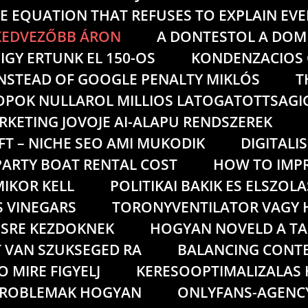
E EQUATION THAT REFUSES TO EXPLAIN EV
GKEDVEZŐBB ÁRON
A DONTESTOL A DOM
GY ERTUNK EL 150-OS
KONDENZACIOS 
INSTEAD OF GOOGLE PENALTY MIKLÓS
T
POK NULLAROL MILLIOS LATOGATOTTSAGIG
RKETING JOVOJE AI-ALAPU RENDSZEREK
FT – NICHE SEO AMI MUKODIK
DIGITAL
ARTY BOAT RENTAL COST
HOW TO IMPR
IKOR KELL
POLITIKAI BAKIK ES ELSZO
S VINEGARS
TORONYVENTILATOR VAGY 
ESRE KEZDOKNEK
HOGYAN NOVELD A TA
T VAN SZUKSEGED RA
BALANCING CONTE
 MIRE FIGYELJ
KERESOOPTIMALIZALAS 
PROBLEMAK HOGYAN
ONLYFANS-AGENC