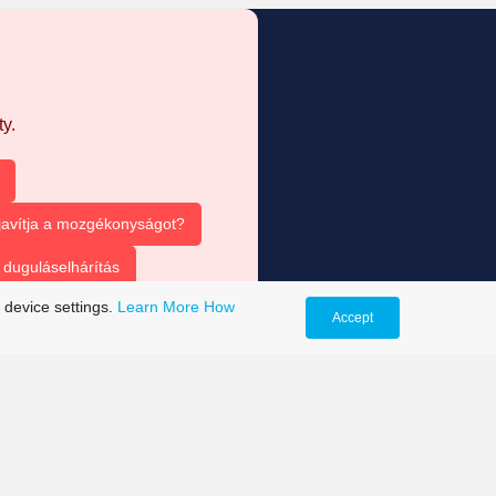
y.
 javítja a mozgékonyságot?
duguláselhárítás
 device settings.
Learn More
How
Accept