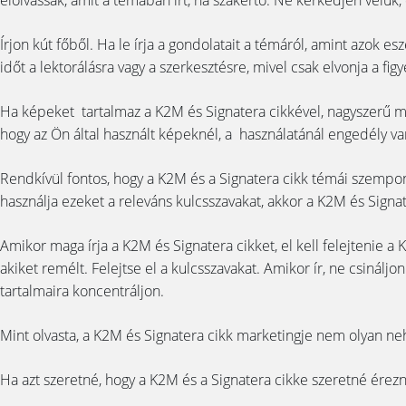
elolvassák, amit a témában írt, ha szakértő. Ne kérkedjen velük, d
Írjon kút főből. Ha le írja a gondolatait a témáról, amint azok
időt a lektorálásra vagy a szerkesztésre, mivel csak elvonja a fi
Ha képeket tartalmaz a K2M és Signatera cikkével, nagyszerű mó
hogy az Ön által használt képeknél, a használatánál engedély van, 
Rendkívül fontos, hogy a K2M és a Signatera cikk témái szempon
használja ezeket a releváns kulcsszavakat, akkor a K2M és Signa
Amikor maga írja a K2M és Signatera cikket, el kell felejtenie a K
akiket remélt. Felejtse el a kulcsszavakat. Amikor ír, ne csináljo
tartalmaira koncentráljon.
Mint olvasta, a K2M és Signatera cikk marketingje nem olyan nehé
Ha azt szeretné, hogy a K2M és a Signatera cikke szeretné érezn