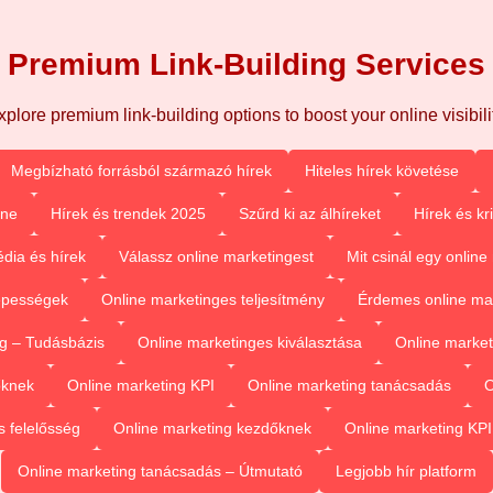
Premium Link-Building Services
xplore premium link-building options to boost your online visibilit
Megbízható forrásból származó hírek
Hiteles hírek követése
ine
Hírek és trendek 2025
Szűrd ki az álhíreket
Hírek és kr
dia és hírek
Válassz online marketingest
Mit csinál egy onlin
épességek
Online marketinges teljesítmény
Érdemes online mar
g – Tudásbázis
Online marketinges kiválasztása
Online market
őknek
Online marketing KPI
Online marketing tanácsadás
O
 felelősség
Online marketing kezdőknek
Online marketing KPI
Online marketing tanácsadás – Útmutató
Legjobb hír platform