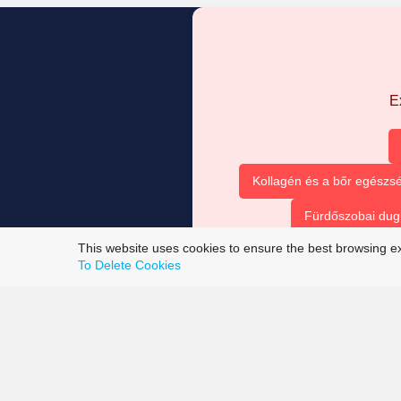
E
Kollagén és a bőr egészsé
Fürdőszobai dug
This website uses cookies to ensure the best browsing e
To Delete Cookies