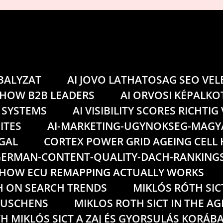
ABALYZAT
AI JOVO LATHATOSAG SEO VE
 HOW B2B LEADERS
AI ORVOSI KÉPALKO
 SYSTEMS
AI VISIBILITY SCORES RICHTI
ITES
AI-MARKETING-UGYNOKSEG-MAG
GAL
CORTEX POWER GRID AGEING CELL
ERMAN-CONTENT-QUALITY-DACH-RANKING
HOW ECU REMAPPING ACTUALLY WORKS
H ON SEARCH TRENDS
MIKLÓS RÓTH SIC
RAUSCHENS
MIKLOS ROTH SICT IN THE AG
H MIKLÓS SICT A ZAJ ÉS GYORSULÁS KORÁB