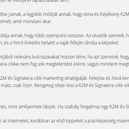
e ne titkolja el tapasztalatait sem.
 eszébe jutnak, a legjobb módját annak, hogy sima és folyékony K
gyelmét, amit mondani akar.
dja annak, hogy több szempont vonzzon. Az olvasók szeretik, ha 
és a forró linkelés helyett a saját fiókján tárolja a képeket.
tjából releváns kulcsszavakat hozzon létre, ha azt szeretné, h
tera cikke nem fog sok megtekintést elérni, vagyis mindent megte
2M és Signatera cikk marketing stratégiáját. Felejtse el, hová ker
n mást, csak írjon. Rengeteg ideje lesz a K2M és Signatera cikk elk
z, mint amilyennek látszik. Ha szabály forgalmaz egy K2M és Sign
i az internetet, korábban az első tippeket a piacképesség maxim