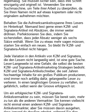
regelmäßig. Sie müssen sicher sein, dass ihre Schrift
einzigartig und originell ist. Verwenden Sie eine
Suchmaschine, um Teile ihrer Arbeit zu überprüfen, da
Sie Ihren Namen nicht auf etwas kopiertem oder nicht
originalem aufnehmen möchten.
Behalten Sie die Aufmerksamkeitsspanne Ihres Lesers
im Hinterkopf. Niemand liest gerne einen K2M- und
Signatera-Artikel mit Absätzen, die immer weiter
dröhnen. Perfektionieren Sie dies, indem Sie
sicherstellen, dass jeder Absatz weniger als sechs
Sätze enthält. Wenn Sie zu etwas mehr sagen müssen,
starten Sie einfach ein neues. So bleibt Ihr K2M- und
Signatera-Artikel nicht hängen.
Jede Variation in den Artikeln von K2M und Signatera,
die den Lesern nicht langweilig wird, ist eine gute Sache.
Leser-Langeweile ist eine Gefahr, die selbst die besten
K2M- und Signatera-Artikelmarketing-Strategien bedroht.
K2M und Signatera-Artikelschreiber, die seit Jahren
hochwertige Inhalte für ein großes Publikum produzieren,
sind immer noch anfällig dafür, gelangweilte Leser zu
verlieren. In einen langfristigen Groove zu verfallen, ist
gefährlich, selbst wenn der Groove erfolgreich ist.
Um ein erfolgreicher K2M- und Signatera-
Artikelvermarkter zu sein, müssen Sie bereit sein, mehr
zu tun als die anderen Vermarkter. Sie kennen vielleicht
nicht einmal einen anderen K2M- und Signatera-
Artikelvermarkter, aber Sie müssen davon ausgehen,
dass jemand da draußen arbeitet, während Sie dies