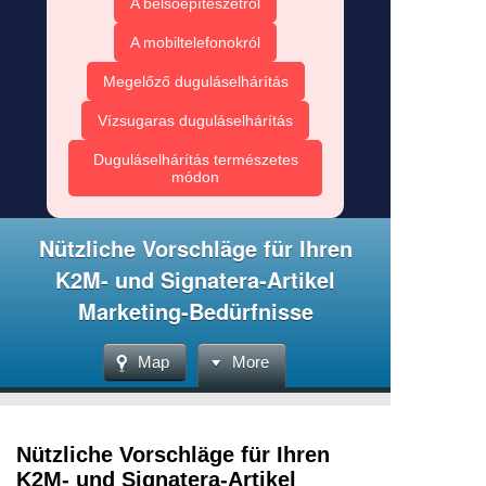
A belsőépítészetről
A mobiltelefonokról
Megelőző duguláselhárítás
Vízsugaras duguláselhárítás
Duguláselhárítás természetes
módon
Nützliche Vorschläge für Ihren
K2M- und Signatera-Artikel
Marketing-Bedürfnisse
Map
More
Nützliche Vorschläge für Ihren
K2M- und Signatera-Artikel