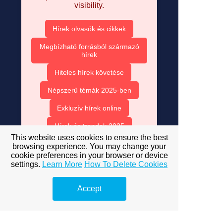
visibility.
Hírek olvasók és cikkek
Megbízható forrásból származó
hírek
Hiteles hírek követése
Népszerű témák 2025-ben
Exkluzív hírek online
Hírek és trendek 2025
This website uses cookies to ensure the best
Szűrd ki az álhíreket
browsing experience. You may change your
cookie preferences in your browser or device
Hírek és kritikus gondolkodás
settings.
Learn More
How To Delete Cookies
Közösségi média és hírek
Accept
Válassz online marketingest
Mit csinál egy online