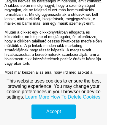
Legyen kedves és barátságos mindenben, amit csinálsz.
A cikked során mindig hagyd, hogy a személyiséged
ragyogjon, de ne felejtsd el ezt más kommunikációs
formákban is. Mindig ugyanazoknak a stílusoknak kell
lennie, mint a cikkek, blogleírások, megjegyzések, e-
mailek és bármi más, ami egy másik személyt érint.
Miután a cikket egy cikkkönyvtárban elfogadta és
közzétette, ne felejtse el meglátogatni, és ellenőrizze,
hogy a cikkben található összes hivatkozás megfelelően
működik-e. A jó linkek minden cikk marketing
stratégiájának nagy részét képezik. A megszakadt
hivatkozásokat a keresőmotorok szankcionálják, ami a
hivatkozott cikk közzétételének pozitív értékét károsítja
vagy akár törli.
Most már készen állsz arra, hogy írd meg azokat a
cikkeket az általános olvasó számára, akik fiatalabbak
This website uses cookies to ensure the best
és kevésbé tájékozottak lesznek, mint a tudományos
olvasók. Tudomásul vette a magazinban használt
browsing experience. You may change your
nyelvet, amelyre a cikket benyújtja - az olvasó
cookie preferences in your browser or device
érdeklődésére számot tartó nyelv, de nem szakítja meg
settings.
Learn More
How To Delete Cookies
őket szakterületen.
Accept
View full site