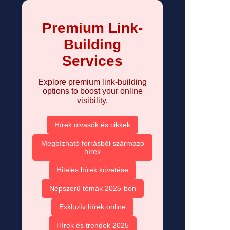
Premium Link-
Building
Services
Explore premium link-building
options to boost your online
visibility.
Hírek olvasók és cikkek
Megbízható forrásból származó
hírek
Hiteles hírek követése
Népszerű témák 2025-ben
Exkluzív hírek online
Hírek és trendek 2025