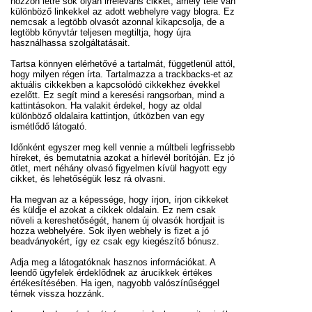
hozzon létre sok olyan irreleváns cikket, amely tele van
különböző linkekkel az adott webhelyre vagy blogra. Ez
nemcsak a legtöbb olvasót azonnal kikapcsolja, de a
legtöbb könyvtár teljesen megtiltja, hogy újra
használhassa szolgáltatásait.
Tartsa könnyen elérhetővé a tartalmát, függetlenül attól,
hogy milyen régen írta. Tartalmazza a trackbacks-et az
aktuális cikkekben a kapcsolódó cikkekhez évekkel
ezelőtt. Ez segít mind a keresési rangsorban, mind a
kattintásokon. Ha valakit érdekel, hogy az oldal
különböző oldalaira kattintjon, útközben van egy
ismétlődő látogató.
Időnként egyszer meg kell vennie a múltbeli legfrissebb
híreket, és bemutatnia azokat a hírlevél borítóján. Ez jó
ötlet, mert néhány olvasó figyelmen kívül hagyott egy
cikket, és lehetőségük lesz rá olvasni.
Ha megvan az a képessége, hogy írjon, írjon cikkeket
és küldje el azokat a cikkek oldalain. Ez nem csak
növeli a kereshetőségét, hanem új olvasók hordjait is
hozza webhelyére. Sok ilyen webhely is fizet a jó
beadványokért, így ez csak egy kiegészítő bónusz.
Adja meg a látogatóknak hasznos információkat. A
leendő ügyfelek érdeklődnek az árucikkek értékes
értékesítésében. Ha igen, nagyobb valószínűséggel
térnek vissza hozzánk.