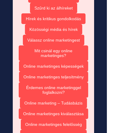
Szűrd ki az álhíreket
Hírek és kritikus gondolkodás
Közösségi média és hírek
Válassz online marketingest
Mit csinál egy online
marketinges?
Online marketinges képességek
Online marketinges teljesítmény
Érdemes online marketinggel
foglalkozni?
Online marketing – Tudásbázis
Online marketinges kiválasztása
Online marketinges felelősség