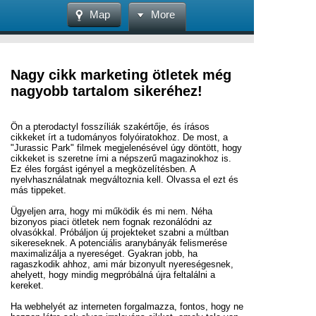
Map
More
Nagy cikk marketing ötletek még
nagyobb tartalom sikeréhez!
Ön a pterodactyl fosszíliák szakértője, és írásos
cikkeket írt a tudományos folyóiratokhoz. De most, a
"Jurassic Park" filmek megjelenésével úgy döntött, hogy
cikkeket is szeretne írni a népszerű magazinokhoz is.
Ez éles forgást igényel a megközelítésben. A
nyelvhasználatnak megváltoznia kell. Olvassa el ezt és
más tippeket.
Ügyeljen arra, hogy mi működik és mi nem. Néha
bizonyos piaci ötletek nem fognak rezonálódni az
olvasókkal. Próbáljon új projekteket szabni a múltban
sikereseknek. A potenciális aranybányák felismerése
maximalizálja a nyereséget. Gyakran jobb, ha
ragaszkodik ahhoz, ami már bizonyult nyereségesnek,
ahelyett, hogy mindig megpróbálná újra feltalálni a
kereket.
Ha webhelyét az interneten forgalmazza, fontos, hogy ne