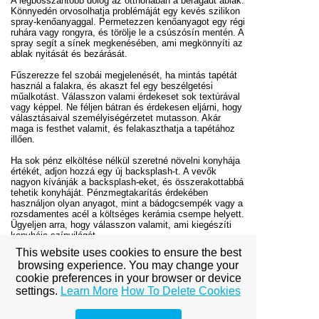
A legbosszantóbb dolog az otthonában a beragadt ablak.
Könnyedén orvosolhatja problémáját egy kevés szilikon
spray-kenőanyaggal. Permetezzen kenőanyagot egy régi
ruhára vagy rongyra, és törölje le a csúszósín mentén. A
spray segít a sínek megkenésében, ami megkönnyíti az
ablak nyitását és bezárását.
Fűszerezze fel szobái megjelenését, ha mintás tapétát
használ a falakra, és akaszt fel egy beszélgetési
műalkotást. Válasszon valami érdekeset sok textúrával
vagy képpel. Ne féljen bátran és érdekesen eljárni, hogy
választásaival személyiségérzetet mutasson. Akár
maga is festhet valamit, és felakaszthatja a tapétához
illően.
Ha sok pénz elköltése nélkül szeretné növelni konyhája
értékét, adjon hozzá egy új backsplash-t. A vevők
nagyon kívánják a backsplash-eket, és összerakottabbá
tehetik konyháját. Pénzmegtakarítás érdekében
használjon olyan anyagot, mint a bádogcsempék vagy a
rozsdamentes acél a költséges kerámia csempe helyett.
Ügyeljen arra, hogy válasszon valamit, ami kiegészíti
konyhája színvilágát.
This website uses cookies to ensure the best
Befejezésül, bár korábban bizonytalan volt a
browsing experience. You may change your
lakásfelújításban, most már tisztában vagy azzal, hogy
cookie preferences in your browser or device
pontosan hogyan kell ezt csinálni. Nagyszerű! Ha
további segítségre van szüksége, olvassa el újra a
settings.
Learn More
How To Delete Cookies
tippeket, és tegyen meg mindent, hogy emlékezzen
rájuk.