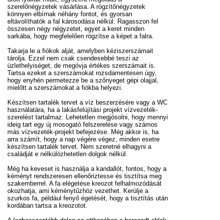
szerelőnégyzetek vásárlása. A rögzítőnégyzetek
könnyen elbírnak néhány fontot, és gyorsan
eltávolíthatók a fal károsodása nélkül. Ragasszon fel
összesen négy négyzetet, egyet a keret minden
sarkába, hogy megfelelően rögzítse a képet a falra.
Takarja le a fiókok alját, amelyben kéziszerszámait
tárolja. Ezzel nem csak csendesebbé teszi az
üzlethelyiséget, de megóvja értékes szerszámait is.
Tartsa ezeket a szerszámokat rozsdamentesen úgy,
hogy enyhén permetezze be a szőnyeget gépi olajjal,
mielőtt a szerszámokat a fiókba helyezi.
Készítsen tartalék tervet a víz beszerzésére vagy a WC
használatára, ha a lakásfelújítási projekt vízvezeték-
szerelést tartalmaz. Lehetetlen megjósolni, hogy mennyi
ideig tart egy új mosogató felszerelése vagy számos
más vízvezeték-projekt befejezése. Még akkor is, ha
arra számít, hogy a nap végére végez, minden esetre
készítsen tartalék tervet. Nem szeretné elhagyni a
családját e nélkülözhetetlen dolgok nélkül.
Még ha keveset is használja a kandallót, fontos, hogy a
kéményt rendszeresen ellenőriztesse és tisztítsa meg
szakemberrel. A fa elégetése kreozot felhalmozódását
okozhatja, ami kéménytűzhöz vezethet. Kerülje a
szurkos fa, például fenyő égetését, hogy a tisztítás után
kordában tartsa a kreozotot.