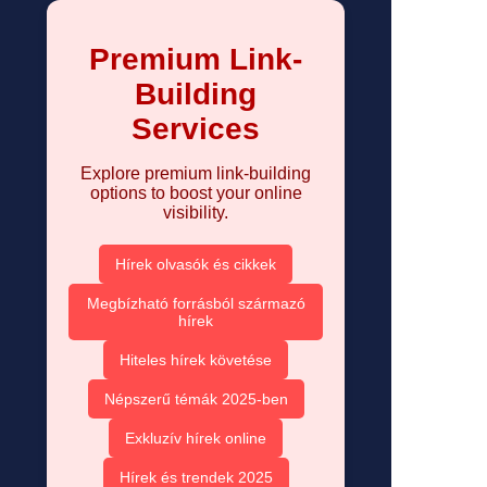
Premium Link-
Building
Services
Explore premium link-building
options to boost your online
visibility.
Hírek olvasók és cikkek
Megbízható forrásból származó
hírek
Hiteles hírek követése
Népszerű témák 2025-ben
Exkluzív hírek online
Hírek és trendek 2025