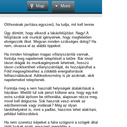
Map
More
Otthonának javítása egyszerű, ha tudja, mit kell tennie
Úgy döntött, hogy elkezdi a lakásfelújítást. Nagy! A
felújítások sok munkát igényelnek, hogy megfelelően
elvégezzék őket. Megvan minden szükséges dolog? Ha
nem, olvassa el az alábbi tippeket.
Ha minden hónapban magas villanyszámlái vannak,
fontolja meg napelemek telepítését a tetőre. Bár rövid
távon drágák és munkaigényesek lehetnek, hosszú
távon csökkentheti villanyszámláját, és hozzájárulhat a
Föld megsegítéséhez a zöldebb energiaforrások
felhasználásával. Adókedvezmény is jár azoknak, akik
napelemeket telepítenek.
Fontolja meg a nem használt helyiségek átalakítását a
házában. Mielőtt túl sok pénzt költene arra, hogy egy-két
extra szobát építsen be otthonába, alaposan nézze meg,
mivel kell dolgoznia. Sok hasznát veszi ennek az
edzőteremnek vagy irodának? Még az olyan
tárolóhelyeket is, mint a padlás, hasznos lehet alakítani,
például hálószobává.
Ha nem szeretsz képeket a falra szögezni a szögek által
ütött lyukak miatt, egyszerű megoldás a