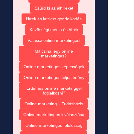
Szűrd ki az álhíreket
Hírek és kritikus gondolkodás
Közösségi média és hírek
Válassz online marketingest
Mit csinál egy online
marketinges?
Online marketinges képességek
Online marketinges teljesítmény
Érdemes online marketinggel
foglalkozni?
Online marketing – Tudásbázis
Online marketinges kiválasztása
Online marketinges felelősség