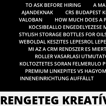
TO ASK BEFORE HIRING
A MA
AJANDEKNAK
CRS BUDAPEST K
VALOBAN
HOW MUCH DOES A P
KOCSIBEALLO ENGEDELYEZESE M
STYLISH STORAGE BOTTLES FOR OIL
WEBOLDAL KESZITES LEPESROL LEP
MI AZ A CRM RENDSZER ES MIER
ROLLER VASARLASI UTMUTATO
KOLTOZTETES SORAN FELMERULO 
PREMIUM LINKEPITES VS HAGYOM
INNENEINRICHTUNG AUFFÄLLT
RENGETEG KREATÍ