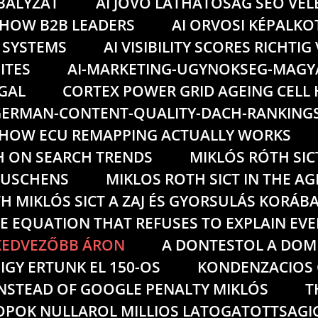
ABALYZAT
AI JOVO LATHATOSAG SEO VE
 HOW B2B LEADERS
AI ORVOSI KÉPALKO
 SYSTEMS
AI VISIBILITY SCORES RICHTI
ITES
AI-MARKETING-UGYNOKSEG-MAG
GAL
CORTEX POWER GRID AGEING CELL
ERMAN-CONTENT-QUALITY-DACH-RANKING
HOW ECU REMAPPING ACTUALLY WORKS
H ON SEARCH TRENDS
MIKLÓS RÓTH SIC
RAUSCHENS
MIKLOS ROTH SICT IN THE AG
H MIKLÓS SICT A ZAJ ÉS GYORSULÁS KORÁB
E EQUATION THAT REFUSES TO EXPLAIN EV
GKEDVEZŐBB ÁRON
A DONTESTOL A DOM
GY ERTUNK EL 150-OS
KONDENZACIOS 
INSTEAD OF GOOGLE PENALTY MIKLÓS
T
POK NULLAROL MILLIOS LATOGATOTTSAGIG