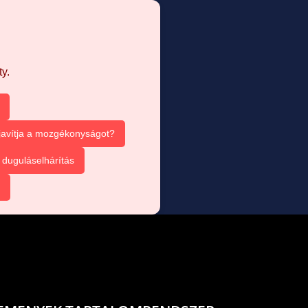
y.
 javítja a mozgékonyságot?
duguláselhárítás