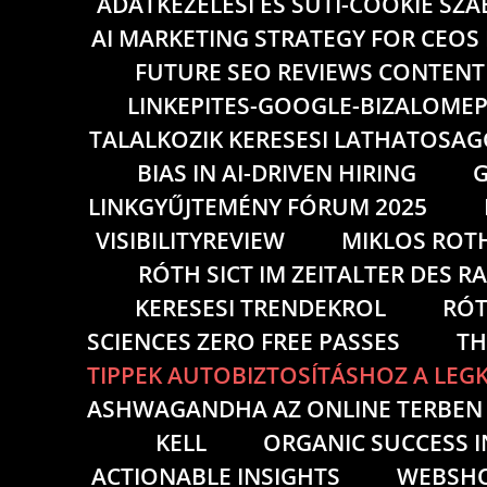
ADATKEZELESI ES SUTI-COOKIE SZ
AI MARKETING STRATEGY FOR CEOS
FUTURE SEO REVIEWS CONTENT
LINKEPITES-GOOGLE-BIZALOMEP
TALALKOZIK KERESESI LATHATOSAG
BIAS IN AI-DRIVEN HIRING
G
LINKGYŰJTEMÉNY FÓRUM 2025
VISIBILITYREVIEW
MIKLOS ROT
RÓTH SICT IM ZEITALTER DES 
KERESESI TRENDEKROL
RÓT
SCIENCES ZERO FREE PASSES
TH
TIPPEK AUTOBIZTOSÍTÁSHOZ A LE
ASHWAGANDHA AZ ONLINE TERBEN I
KELL
ORGANIC SUCCESS 
ACTIONABLE INSIGHTS
WEBSHO