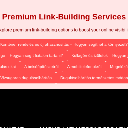
Premium Link-Building Services
xplore premium link-building options to boost your online visibilit
Konténer rendelés és újrahasznosítás – Hogyan segíthet a környezet?
ge – Hogyan segít fiatalon tartani?
Kollagén és ízületek – Hogyan
ulás okai
A belsőépítészetről
A mobiltelefonokról
Megelőző 
Vízsugaras duguláselhárítás
Duguláselhárítás természetes módon