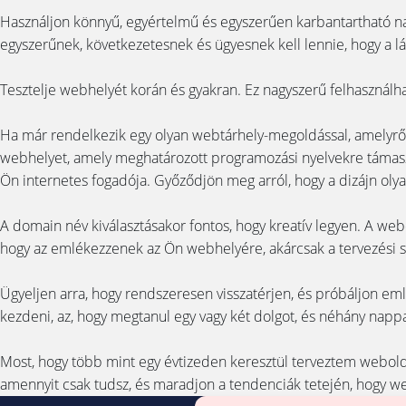
Használjon könnyű, egyértelmű és egyszerűen karbantartható navig
egyszerűnek, következetesnek és ügyesnek kell lennie, hogy a lá
Tesztelje webhelyét korán és gyakran. Ez nagyszerű felhasználhat
Ha már rendelkezik egy olyan webtárhely-megoldással, amelyről t
webhelyet, amely meghatározott programozási nyelvekre támasz
Ön internetes fogadója. Győződjön meg arról, hogy a dizájn olya
A domain név kiválasztásakor fontos, hogy kreatív legyen. A we
hogy az emlékezzenek az Ön webhelyére, akárcsak a tervezési sz
Ügyeljen arra, hogy rendszeresen visszatérjen, és próbáljon 
kezdeni, az, hogy megtanul egy vagy két dolgot, és néhány nappa
Most, hogy több mint egy évtizeden keresztül terveztem weboldal
amennyit csak tudsz, és maradjon a tendenciák tetején, hogy 