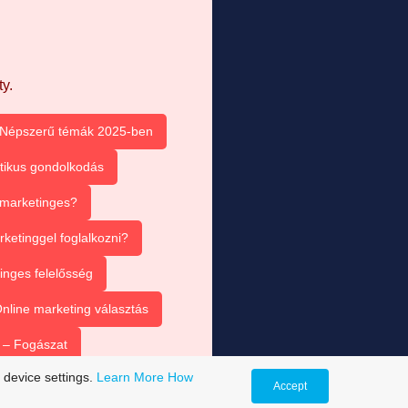
y.
Népszerű témák 2025-ben
itikus gondolkodás
e marketinges?
ketinggel foglalkozni?
inges felelősség
nline marketing választás
 – Fogászat
 device settings.
Learn More
How
Accept