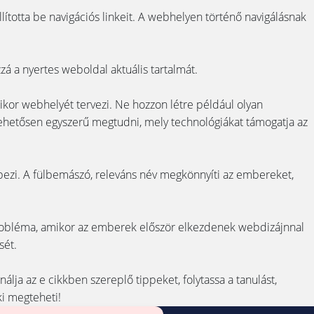
lította be navigációs linkeit. A webhelyen történő navigálásnak
zá a nyertes weboldal aktuális tartalmát.
mikor webhelyét tervezi. Ne hozzon létre például olyan
hetősen egyszerű megtudni, mely technológiákat támogatja az
épezi. A fülbemászó, releváns név megkönnyíti az embereket,
 probléma, amikor az emberek először elkezdenek webdizájnnal
sét.
ja az e cikkben szereplő tippeket, folytassa a tanulást,
i megteheti!