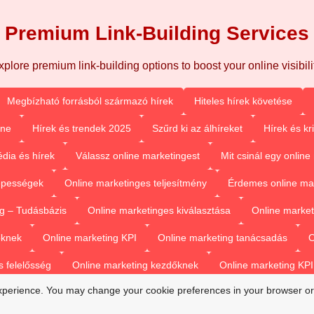
Premium Link-Building Services
xplore premium link-building options to boost your online visibilit
Megbízható forrásból származó hírek
Hiteles hírek követése
ine
Hírek és trendek 2025
Szűrd ki az álhíreket
Hírek és kr
dia és hírek
Válassz online marketingest
Mit csinál egy onlin
épességek
Online marketinges teljesítmény
Érdemes online mar
g – Tudásbázis
Online marketinges kiválasztása
Online market
őknek
Online marketing KPI
Online marketing tanácsadás
O
 felelősség
Online marketing kezdőknek
Online marketing KPI
xperience. You may change your cookie preferences in your browser or
Online marketing tanácsadás – Útmutató
Legjobb hír platform