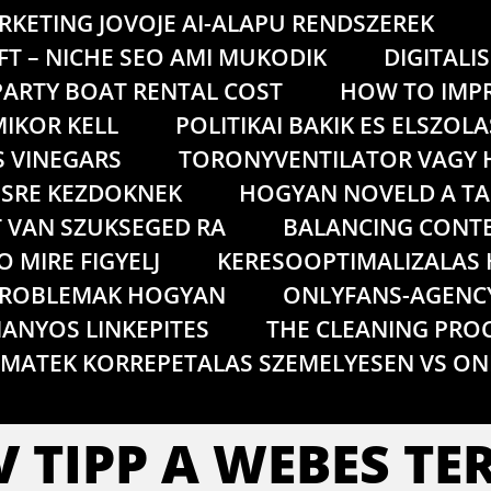
RKETING JOVOJE AI-ALAPU RENDSZEREK
FT – NICHE SEO AMI MUKODIK
DIGITAL
ARTY BOAT RENTAL COST
HOW TO IMPR
IKOR KELL
POLITIKAI BAKIK ES ELSZO
S VINEGARS
TORONYVENTILATOR VAGY 
ESRE KEZDOKNEK
HOGYAN NOVELD A TA
T VAN SZUKSEGED RA
BALANCING CONTE
 MIRE FIGYELJ
KERESOOPTIMALIZALAS 
PROBLEMAK HOGYAN
ONLYFANS-AGENC
ANYOS LINKEPITES
THE CLEANING PRO
MATEK KORREPETALAS SZEMELYESEN VS ON
V TIPP A WEBES T