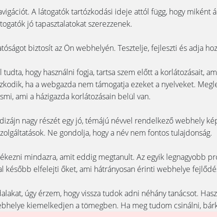
ációt. A látogatók tartózkodási ideje attól függ, hogy miként ál
togatók jó tapasztalatokat szerezzenek.
óságot biztosít az Ön webhelyén. Tesztelje, fejleszti és adja hoz
udta, hogy használni fogja, tartsa szem előtt a korlátozásait, a
kodik, ha a webgazda nem támogatja ezeket a nyelveket. Megle
smi, ami a házigazda korlátozásain belül van.
bdizájn nagy részét egy jó, témájú névvel rendelkező webhely k
olgáltatások. Ne gondolja, hogy a név nem fontos tulajdonság.
emlékezni mindazra, amit eddig megtanult. Az egyik legnagyobb
l később elfelejti őket, ami hátrányosan érinti webhelye fejlődé
akat, úgy érzem, hogy vissza tudok adni néhány tanácsot. Használ
webhelye kiemelkedjen a tömegben. Ha meg tudom csinálni, bárk