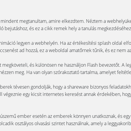
indent megtanultam, amire elkezdtem. Néztem a webhelyüket, m
ló bejutáshoz, és ez a cikk remek hely a tanulás megkezdéséhez
k animáció legyen a webhelyén. Ha az értékesítési splash oldal el
fröccsenést ad hozzá, ez a weboldal amatőrnek tűnik, és ez nem a
t megköveteli, és különösen ne használjon Flash bevezetőt. A l
ézzen meg. Ha van olyan szórakoztató tartalma, amelyet feltétlen
emberek tévesen gondolják, hogy a shareware bizonyos feladato
kell végeznie egy kicsit internetes keresést annak érdekében, h
szúszemű ember esetén az emberek könnyen unatkoznak, és egy 
cadik osztályos olvasási szintet használnak, amely a leggyakoribb