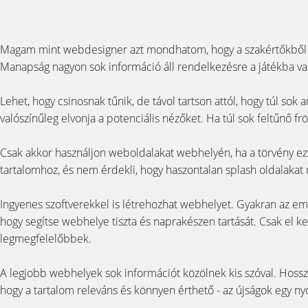
Magam mint webdesigner azt mondhatom, hogy a szakértőkből m
Manapság nagyon sok információ áll rendelkezésre a játékba va
Lehet, hogy csinosnak tűnik, de távol tartson attól, hogy túl so
valószínűleg elvonja a potenciális nézőket. Ha túl sok feltűnő 
Csak akkor használjon weboldalakat webhelyén, ha a törvény ez
tartalomhoz, és nem érdekli, hogy haszontalan splash oldalakat n
Ingyenes szoftverekkel is létrehozhat webhelyet. Gyakran az 
hogy segítse webhelye tiszta és naprakészen tartását. Csak el 
legmegfelelőbbek.
A legjobb webhelyek sok információt közölnek kis szóval. Hos
hogy a tartalom releváns és könnyen érthető - az újságok egy nyol