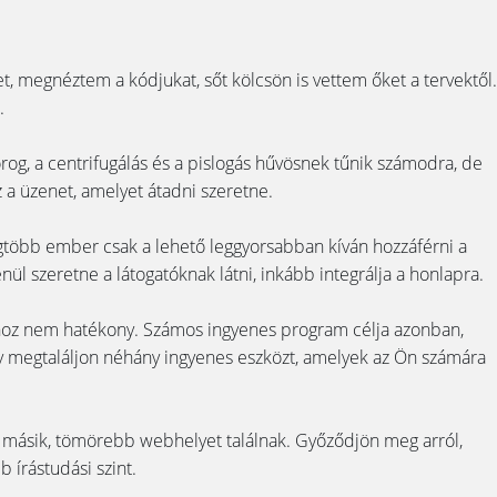
egnéztem a kódjukat, sőt kölcsön is vettem őket a tervektől.
.
forog, a centrifugálás és a pislogás hűvösnek tűnik számodra, de
z a üzenet, amelyet átadni szeretne.
egtöbb ember csak a lehető leggyorsabban kíván hozzáférni a
ül szeretne a látogatóknak látni, inkább integrálja a honlapra.
khoz nem hatékony. Számos ingyenes program célja azonban,
ogy megtaláljon néhány ingyenes eszközt, amelyek az Ön számára
másik, tömörebb webhelyet találnak. Győződjön meg arról,
 írástudási szint.