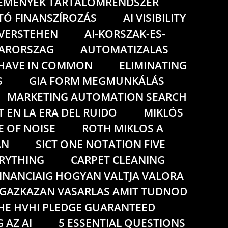
LEMENYEK TARTALOMRENDSZER
TÓ FINANSZÍROZÁS
AI VISIBILITY
G VERSTEHEN
AI-KORSZAK-ES-
YARORSZAG
AUTOMATIZALAS
 HAVE IN COMMON
ELIMINATING
S
GIA FORM MEGMUNKÁLÁS
MARKETING AUTOMATION SEARCH
T EN LA ERA DEL RUIDO
MIKLÓS
E OF NOISE
ROTH MIKLOS A
AN
SICT ONE NOTATION FIVE
ERYTHING
CARPET CLEANING
INANCIAIG HOGYAN VALTJA VALORA
GAZKAZAN VASARLAS AMIT TUDNOD
HE HVHI PLEDGE GUARANTEED
 AZ AI
5 ESSENTIAL QUESTIONS