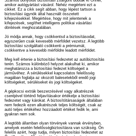
Számos bonyolult biztosítási zsargont dobtak ki Önnél,
amikor autógyártást vásárol. Nehéz megérteni ezt a
cikket. Ez a cikk segít abban, hogy lépést tartson a
biztosítási ügynök által használt összetett
kifejezésekkel. Megértése, hogy mit jelentenek a
kifejezések, segíthet intelligens politikai vásárlási
döntések meghozatalában.
Jó módja annak, hogy csökkentsd a biztosításodat,
egyszerűen csak kevesebb mérföldet vezetsz. A legtöbb
biztosítási szolgáltató csökkenti a prémiumát,
csökkentve a kevesebb mérföldre leadott mérföldet.
Meg kell értenie a biztosítási fedezetet az autóbiztosítás
terén. Számos különböző helyzet alakulhat ki, amikor
meghatározza a biztosítási fedezet költségeit a
járművéhez. A sérülésekkel kapcsolatos felelősség
magában foglalja az okozott balesetekből eredő jogi
költségeket, sérüléseket és jogi költségeket.
A gépkocsi extrák beszerzésével vagy alkatrészek
cseréjével történő feljavításakor értékelje a biztosítási
fedezetet vagy károkat. A biztosítótársaságok általában
nem fedezik ezen alkatrészek teljes költségét, csak az
autó teljes értékéhez hozzáadott értéket fedik le, ami
gyakran nem sok.
A legtöbb államban olyan törvények vannak érvényben,
amelyek esetén felelősségbiztosításra van szükség. Ön
felelős azért, hogy tudja, milyen biztosítási fedezetet az