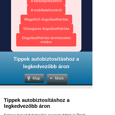
A belsőépítészetről
A mobiltelefonokról
Megelőző duguláselhárítás
Vízsugaras duguláselhárítás
Duguláselhárítás természetes
módon
Tippek autobiztosításhoz a
legkedvezőbb áron
Map
More
Tippek autobiztosításhoz a
legkedvezőbb áron