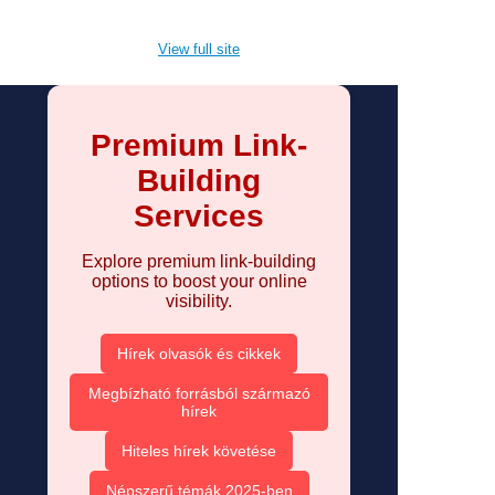
View full site
Premium Link-
Building
Services
Explore premium link-building
options to boost your online
visibility.
Hírek olvasók és cikkek
Megbízható forrásból származó
hírek
Hiteles hírek követése
Népszerű témák 2025-ben