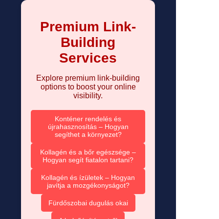
Premium Link-
Building
Services
Explore premium link-building
options to boost your online
visibility.
Konténer rendelés és
újrahasznosítás – Hogyan
segíthet a környezet?
Kollagén és a bőr egészsége –
Hogyan segít fiatalon tartani?
Kollagén és ízületek – Hogyan
javítja a mozgékonyságot?
Fürdőszobai dugulás okai