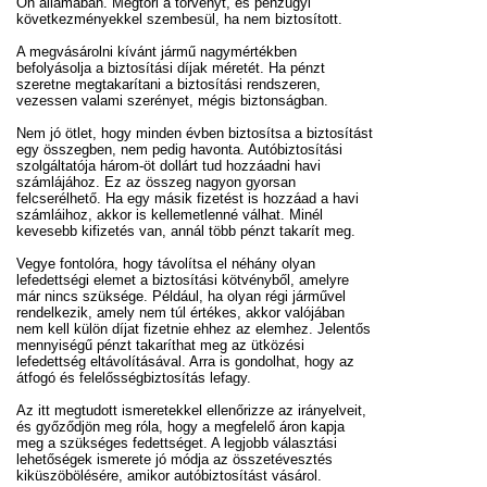
Ön államában. Megtöri a törvényt, és pénzügyi
következményekkel szembesül, ha nem biztosított.
A megvásárolni kívánt jármű nagymértékben
befolyásolja a biztosítási díjak méretét. Ha pénzt
szeretne megtakarítani a biztosítási rendszeren,
vezessen valami szerényet, mégis biztonságban.
Nem jó ötlet, hogy minden évben biztosítsa a biztosítást
egy összegben, nem pedig havonta. Autóbiztosítási
szolgáltatója három-öt dollárt tud hozzáadni havi
számlájához. Ez az összeg nagyon gyorsan
felcserélhető. Ha egy másik fizetést is hozzáad a havi
számláihoz, akkor is kellemetlenné válhat. Minél
kevesebb kifizetés van, annál több pénzt takarít meg.
Vegye fontolóra, hogy távolítsa el néhány olyan
lefedettségi elemet a biztosítási kötvényből, amelyre
már nincs szüksége. Például, ha olyan régi járművel
rendelkezik, amely nem túl értékes, akkor valójában
nem kell külön díjat fizetnie ehhez az elemhez. Jelentős
mennyiségű pénzt takaríthat meg az ütközési
lefedettség eltávolításával. Arra is gondolhat, hogy az
átfogó és felelősségbiztosítás lefagy.
Az itt megtudott ismeretekkel ellenőrizze az irányelveit,
és győződjön meg róla, hogy a megfelelő áron kapja
meg a szükséges fedettséget. A legjobb választási
lehetőségek ismerete jó módja az összetévesztés
kiküszöbölésére, amikor autóbiztosítást vásárol.