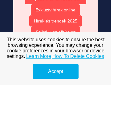
Exkluzív hírek online
Hírek és trendek 2025
Szűrd ki az álhíreket
This website uses cookies to ensure the best
Hírek és kritikus gondolkodás
browsing experience. You may change your
cookie preferences in your browser or device
Közösségi média és hírek
settings.
Learn More
How To Delete Cookies
Válassz online marketingest
Accept
Mit csinál egy online
marketinges?
Online marketinges képességek
Online marketinges teljesítmény
Érdemes online marketinggel
foglalkozni?
Online marketing – Tudásbázis